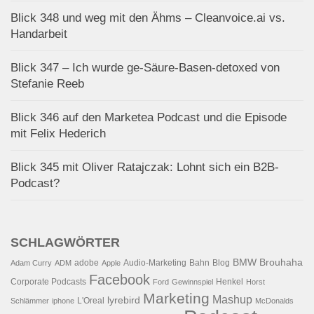
Blick 348 und weg mit den Ähms – Cleanvoice.ai vs.
Handarbeit
Blick 347 – Ich wurde ge-Säure-Basen-detoxed von
Stefanie Reeb
Blick 346 auf den Marketea Podcast und die Episode
mit Felix Hederich
Blick 345 mit Oliver Ratajczak: Lohnt sich ein B2B-
Podcast?
SCHLAGWÖRTER
BMW
Brouhaha
adobe
Audio-Marketing
Bahn
Blog
Adam Curry
ADM
Apple
Facebook
Corporate Podcasts
Henkel
Ford
Gewinnspiel
Horst
Marketing
Mashup
lyrebird
L'Oreal
Schlämmer
iphone
McDonalds