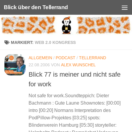
Blick über den Tellerrand
Unter dem Inhalt
MARKIERT:
WEB 2.0 KONGRESS
ALLGEMEIN
/
PODCAST
/
TELLERRAND
22.08.2006
VON
ALEX WUNSCHEL
Blick 77 is meiner und nicht safe
for work
Not safe for work.Soundteppich: Dieter
Bachmann : Gute Laune Shownotes: [00:00]
intro [00:20] Normans Interpretation des
PodPillow-Projektes [03:25] spots:
Blindenverein Hamburg [05:30] storyteller: