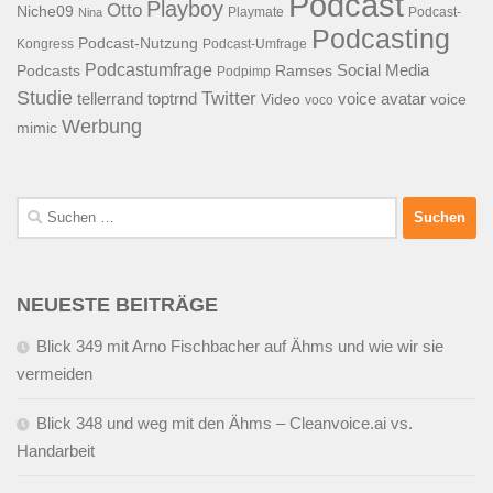
Podcast
Playboy
Otto
Niche09
Playmate
Podcast-
Nina
Podcasting
Podcast-Nutzung
Kongress
Podcast-Umfrage
Podcastumfrage
Social Media
Podcasts
Ramses
Podpimp
Studie
Twitter
tellerrand
toptrnd
voice avatar
Video
voice
voco
Werbung
mimic
Suchen
nach:
NEUESTE BEITRÄGE
Blick 349 mit Arno Fischbacher auf Ähms und wie wir sie
vermeiden
Blick 348 und weg mit den Ähms – Cleanvoice.ai vs.
Handarbeit