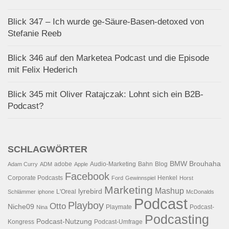
Blick 347 – Ich wurde ge-Säure-Basen-detoxed von
Stefanie Reeb
Blick 346 auf den Marketea Podcast und die Episode
mit Felix Hederich
Blick 345 mit Oliver Ratajczak: Lohnt sich ein B2B-
Podcast?
SCHLAGWÖRTER
BMW
Brouhaha
adobe
Audio-Marketing
Bahn
Blog
Adam Curry
ADM
Apple
Facebook
Corporate Podcasts
Henkel
Ford
Gewinnspiel
Horst
Marketing
Mashup
lyrebird
L'Oreal
Schlämmer
iphone
McDonalds
Podcast
Playboy
Otto
Niche09
Playmate
Podcast-
Nina
Podcasting
Podcast-Nutzung
Kongress
Podcast-Umfrage