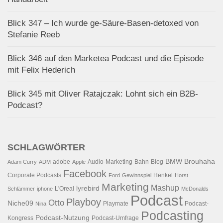
Blick 347 – Ich wurde ge-Säure-Basen-detoxed von
Stefanie Reeb
Blick 346 auf den Marketea Podcast und die Episode
mit Felix Hederich
Blick 345 mit Oliver Ratajczak: Lohnt sich ein B2B-
Podcast?
SCHLAGWÖRTER
BMW
Brouhaha
adobe
Audio-Marketing
Bahn
Blog
Adam Curry
ADM
Apple
Facebook
Corporate Podcasts
Henkel
Ford
Gewinnspiel
Horst
Marketing
Mashup
lyrebird
L'Oreal
Schlämmer
iphone
McDonalds
Podcast
Playboy
Otto
Niche09
Playmate
Podcast-
Nina
Podcasting
Podcast-Nutzung
Kongress
Podcast-Umfrage