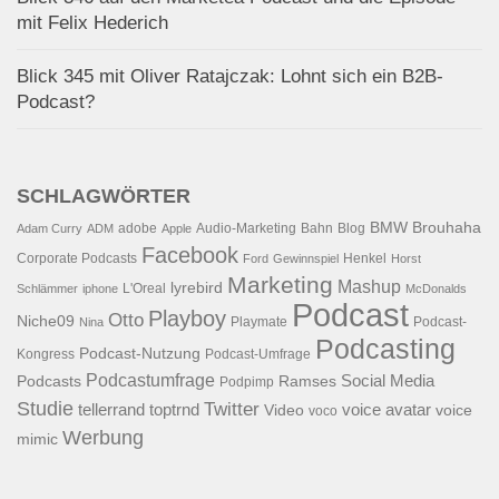
mit Felix Hederich
Blick 345 mit Oliver Ratajczak: Lohnt sich ein B2B-
Podcast?
SCHLAGWÖRTER
BMW
Brouhaha
adobe
Audio-Marketing
Bahn
Blog
Adam Curry
ADM
Apple
Facebook
Corporate Podcasts
Henkel
Ford
Gewinnspiel
Horst
Marketing
Mashup
lyrebird
L'Oreal
Schlämmer
iphone
McDonalds
Podcast
Playboy
Otto
Niche09
Playmate
Podcast-
Nina
Podcasting
Podcast-Nutzung
Kongress
Podcast-Umfrage
Podcastumfrage
Social Media
Podcasts
Ramses
Podpimp
Studie
Twitter
tellerrand
toptrnd
voice avatar
Video
voice
voco
Werbung
mimic