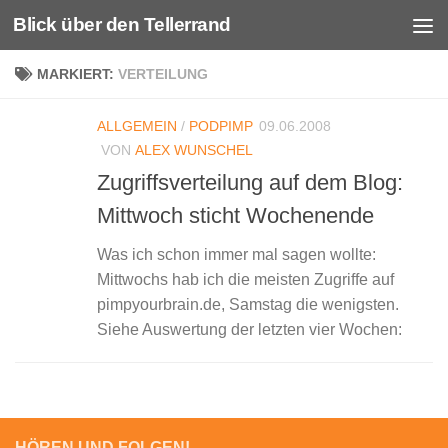
Blick über den Tellerrand
Unter dem Inhalt
MARKIERT:
VERTEILUNG
ALLGEMEIN
/
PODPIMP
09.06.2008
VON
ALEX WUNSCHEL
Zugriffsverteilung auf dem Blog:
Mittwoch sticht Wochenende
Was ich schon immer mal sagen wollte:
Mittwochs hab ich die meisten Zugriffe auf
pimpyourbrain.de, Samstag die wenigsten.
Siehe Auswertung der letzten vier Wochen:
HÖREN UND FOLGEN!