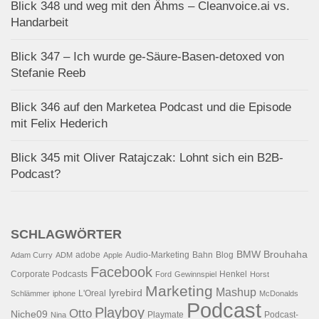
Blick 348 und weg mit den Ähms – Cleanvoice.ai vs.
Handarbeit
Blick 347 – Ich wurde ge-Säure-Basen-detoxed von
Stefanie Reeb
Blick 346 auf den Marketea Podcast und die Episode
mit Felix Hederich
Blick 345 mit Oliver Ratajczak: Lohnt sich ein B2B-
Podcast?
SCHLAGWÖRTER
BMW
Brouhaha
adobe
Audio-Marketing
Bahn
Blog
Adam Curry
ADM
Apple
Facebook
Corporate Podcasts
Henkel
Ford
Gewinnspiel
Horst
Marketing
Mashup
lyrebird
L'Oreal
Schlämmer
iphone
McDonalds
Podcast
Playboy
Otto
Niche09
Playmate
Podcast-
Nina