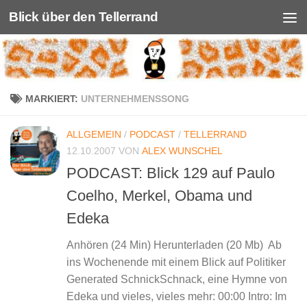
Blick über den Tellerrand
Unter dem Inhalt
MARKIERT:
UNTERNEHMENSSONG
ALLGEMEIN
/
PODCAST
/
TELLERRAND
12.10.2007
VON
ALEX WUNSCHEL
PODCAST: Blick 129 auf Paulo
Coelho, Merkel, Obama und
Edeka
Anhören (24 Min) Herunterladen (20 Mb) Ab
ins Wochenende mit einem Blick auf Politiker
Generated SchnickSchnack, eine Hymne von
Edeka und vieles, vieles mehr: 00:00 Intro: Im