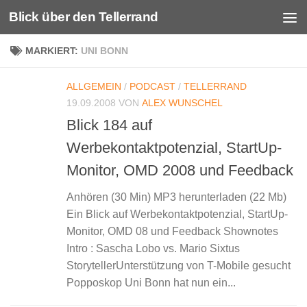
Blick über den Tellerrand
Unter dem Inhalt
MARKIERT:
UNI BONN
ALLGEMEIN
/
PODCAST
/
TELLERRAND
19.09.2008
VON
ALEX WUNSCHEL
Blick 184 auf
Werbekontaktpotenzial, StartUp-
Monitor, OMD 2008 und Feedback
Anhören (30 Min) MP3 herunterladen (22 Mb)
Ein Blick auf Werbekontaktpotenzial, StartUp-
Monitor, OMD 08 und Feedback Shownotes
Intro : Sascha Lobo vs. Mario Sixtus
StorytellerUnterstützung von T-Mobile gesucht
Popposkop Uni Bonn hat nun ein...