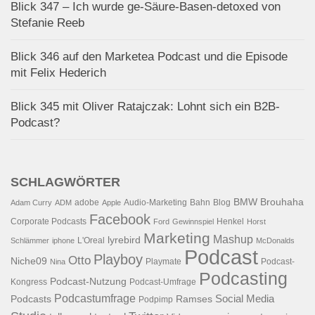
Blick 347 – Ich wurde ge-Säure-Basen-detoxed von
Stefanie Reeb
Blick 346 auf den Marketea Podcast und die Episode
mit Felix Hederich
Blick 345 mit Oliver Ratajczak: Lohnt sich ein B2B-
Podcast?
SCHLAGWÖRTER
BMW
Brouhaha
adobe
Audio-Marketing
Bahn
Blog
Adam Curry
ADM
Apple
Facebook
Corporate Podcasts
Henkel
Ford
Gewinnspiel
Horst
Marketing
Mashup
lyrebird
L'Oreal
Schlämmer
iphone
McDonalds
Podcast
Playboy
Otto
Niche09
Playmate
Podcast-
Nina
Podcasting
Podcast-Nutzung
Kongress
Podcast-Umfrage
Podcastumfrage
Social Media
Podcasts
Ramses
Podpimp