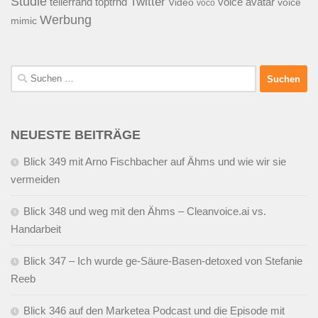
Studie
Twitter
tellerrand
toptrnd
voice avatar
Video
voice
voco
Werbung
mimic
Suchen
nach:
NEUESTE BEITRÄGE
Blick 349 mit Arno Fischbacher auf Ähms und wie wir sie
vermeiden
Blick 348 und weg mit den Ähms – Cleanvoice.ai vs.
Handarbeit
Blick 347 – Ich wurde ge-Säure-Basen-detoxed von Stefanie
Reeb
Blick 346 auf den Marketea Podcast und die Episode mit