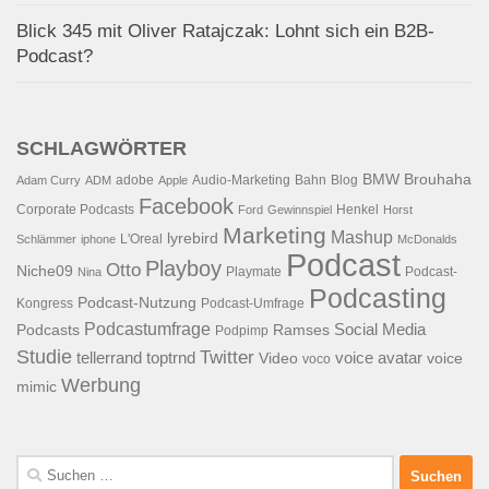
Blick 345 mit Oliver Ratajczak: Lohnt sich ein B2B-
Podcast?
SCHLAGWÖRTER
BMW
Brouhaha
adobe
Audio-Marketing
Bahn
Blog
Adam Curry
ADM
Apple
Facebook
Corporate Podcasts
Henkel
Ford
Gewinnspiel
Horst
Marketing
Mashup
lyrebird
L'Oreal
Schlämmer
iphone
McDonalds
Podcast
Playboy
Otto
Niche09
Playmate
Podcast-
Nina
Podcasting
Podcast-Nutzung
Kongress
Podcast-Umfrage
Podcastumfrage
Social Media
Podcasts
Ramses
Podpimp
Studie
Twitter
tellerrand
toptrnd
voice avatar
Video
voice
voco
Werbung
mimic
Suchen