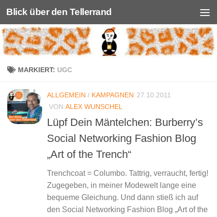
Blick über den Tellerrand
Unter dem Inhalt
MARKIERT:
UGC
ALLGEMEIN
/
KAMPAGNEN
27.10.2011
VON
ALEX WUNSCHEL
Lüpf Dein Mäntelchen: Burberry’s
Social Networking Fashion Blog
„Art of the Trench“
Trenchcoat = Columbo. Tattrig, verraucht, fertig!
Zugegeben, in meiner Modewelt lange eine
bequeme Gleichung. Und dann stieß ich auf
den Social Networking Fashion Blog „Art of the