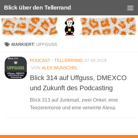
Blick über den Tellerrand
Unter dem Inhalt
MARKIERT:
UFFGUSS
PODCAST
/
TELLERRAND
07.09.2019
VON
ALEX WUNSCHEL
Blick 314 auf Uffguss, DMEXCO
und Zukunft des Podcasting
Blick 313 auf Junkmail, zwei Onkel, eine
Teezeremonie und eine verwirrte Alexa.