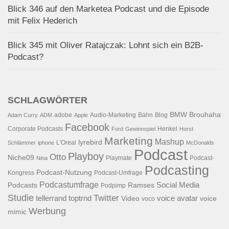
Blick 346 auf den Marketea Podcast und die Episode
mit Felix Hederich
Blick 345 mit Oliver Ratajczak: Lohnt sich ein B2B-
Podcast?
SCHLAGWÖRTER
BMW
Brouhaha
adobe
Audio-Marketing
Bahn
Blog
Adam Curry
ADM
Apple
Facebook
Corporate Podcasts
Henkel
Ford
Gewinnspiel
Horst
Marketing
Mashup
lyrebird
L'Oreal
Schlämmer
iphone
McDonalds
Podcast
Playboy
Otto
Niche09
Playmate
Podcast-
Nina
Podcasting
Podcast-Nutzung
Kongress
Podcast-Umfrage
Podcastumfrage
Social Media
Podcasts
Ramses
Podpimp
Studie
Twitter
tellerrand
toptrnd
voice avatar
Video
voice
voco
Werbung
mimic