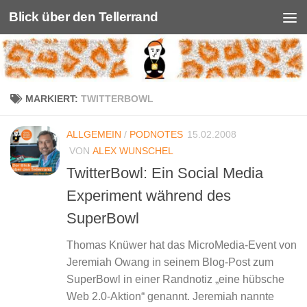
Blick über den Tellerrand
Unter dem Inhalt
MARKIERT:
TWITTERBOWL
ALLGEMEIN
/
PODNOTES
15.02.2008
VON
ALEX WUNSCHEL
TwitterBowl: Ein Social Media
Experiment während des
SuperBowl
Thomas Knüwer hat das MicroMedia-Event von
Jeremiah Owang in seinem Blog-Post zum
SuperBowl in einer Randnotiz „eine hübsche
Web 2.0-Aktion“ genannt. Jeremiah nannte