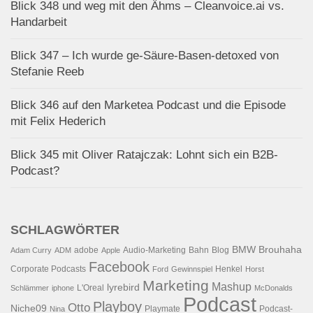
Blick 348 und weg mit den Ähms – Cleanvoice.ai vs.
Handarbeit
Blick 347 – Ich wurde ge-Säure-Basen-detoxed von
Stefanie Reeb
Blick 346 auf den Marketea Podcast und die Episode
mit Felix Hederich
Blick 345 mit Oliver Ratajczak: Lohnt sich ein B2B-
Podcast?
SCHLAGWÖRTER
BMW
Brouhaha
adobe
Audio-Marketing
Bahn
Blog
Adam Curry
ADM
Apple
Facebook
Corporate Podcasts
Henkel
Ford
Gewinnspiel
Horst
Marketing
Mashup
lyrebird
L'Oreal
Schlämmer
iphone
McDonalds
Podcast
Playboy
Otto
Niche09
Playmate
Podcast-
Nina