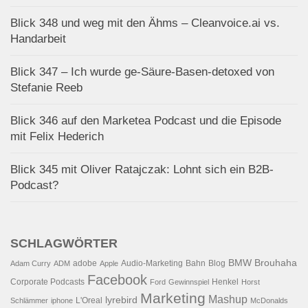
Blick 348 und weg mit den Ähms – Cleanvoice.ai vs.
Handarbeit
Blick 347 – Ich wurde ge-Säure-Basen-detoxed von
Stefanie Reeb
Blick 346 auf den Marketea Podcast und die Episode
mit Felix Hederich
Blick 345 mit Oliver Ratajczak: Lohnt sich ein B2B-
Podcast?
SCHLAGWÖRTER
BMW
Brouhaha
adobe
Audio-Marketing
Bahn
Blog
Adam Curry
ADM
Apple
Facebook
Corporate Podcasts
Henkel
Ford
Gewinnspiel
Horst
Marketing
Mashup
lyrebird
L'Oreal
Schlämmer
iphone
McDonalds