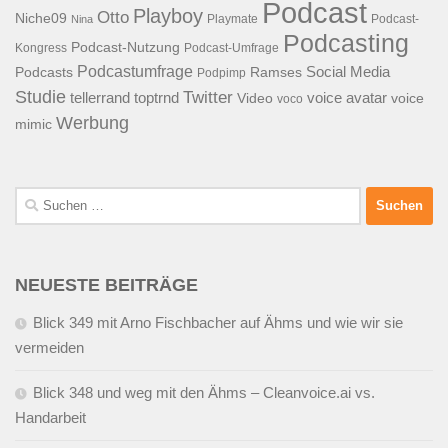
Podcast
Playboy
Otto
Niche09
Playmate
Podcast-
Nina
Podcasting
Podcast-Nutzung
Kongress
Podcast-Umfrage
Podcastumfrage
Social Media
Podcasts
Ramses
Podpimp
Studie
Twitter
tellerrand
toptrnd
voice avatar
Video
voice
voco
Werbung
mimic
Suchen
nach:
NEUESTE BEITRÄGE
Blick 349 mit Arno Fischbacher auf Ähms und wie wir sie
vermeiden
Blick 348 und weg mit den Ähms – Cleanvoice.ai vs.
Handarbeit