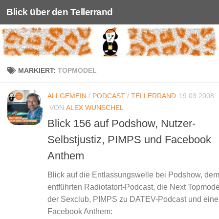
Blick über den Tellerrand
Unter dem Inhalt
MARKIERT:
TOPMODEL
ALLGEMEIN
/
PODCAST
/
TELLERRAND
19.03.2008
VON
ALEX WUNSCHEL
Blick 156 auf Podshow, Nutzer-
Selbstjustiz, PIMPS und Facebook
Anthem
Blick auf die Entlassungswelle bei Podshow, de
entführten Radiotatort-Podcast, die Next Topmod
der Sexclub, PIMPS zu DATEV-Podcast und ein
Facebook Anthem: