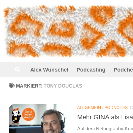
Unter dem Inhalt
Alex Wunschel
Podcasting
Podche
MARKIERT:
TONY DOUGLAS
ALLGEMEIN
/
PODNOTES
1
Mehr GINA als Li
Auf dem Netnography-Kongr