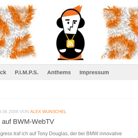
ck
P.I.M.P.S.
Anthems
Impressum
3.06.2008
VON
ALEX WUNSCHEL
sa auf BWM-WebTV
ess traf ich auf Tony Douglas, der bei BMW innovative