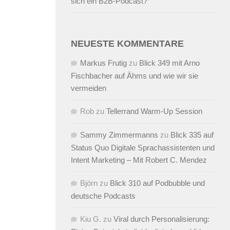
sich ein B2B-Podcast?
NEUESTE KOMMENTARE
Markus Frutig
zu
Blick 349 mit Arno
Fischbacher auf Ähms und wie wir sie
vermeiden
Rob
zu
Tellerrand Warm-Up Session
Sammy Zimmermanns
zu
Blick 335 auf
Status Quo Digitale Sprachassistenten und
Intent Marketing – Mit Robert C. Mendez
Björn
zu
Blick 310 auf Podbubble und
deutsche Podcasts
Kiu G.
zu
Viral durch Personalisierung: