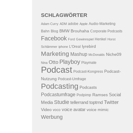
SCHLAGWÖRTER
adobe
Audio-Marketing
Adam Curry
ADM
Apple
BMW
Brouhaha
Bahn
Blog
Corporate Podcasts
Facebook
Henkel
Ford
Gewinnspiel
Horst
lyrebird
L'Oreal
Schlämmer
iphone
Marketing
Mashup
Niche09
McDonalds
Playboy
Otto
Playmate
Nina
Podcast
Podcast-
Podcast-Kongress
Nutzung
Podcast-Umfrage
Podcasting
Podcasts
Podcastumfrage
Social
Ramses
Podpimp
Studie
Twitter
Media
tellerrand
toptrnd
voice avatar
Video
voice mimic
voco
Werbung