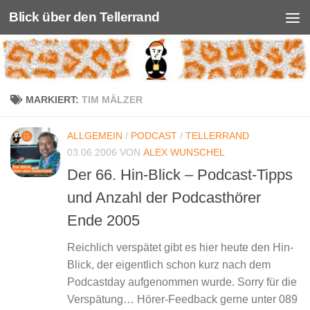
Blick über den Tellerrand
Unter dem Inhalt
MARKIERT:
TIM MÄLZER
ALLGEMEIN
/
PODCAST
/
TELLERRAND
03.06.2006
VON
ALEX WUNSCHEL
Der 66. Hin-Blick – Podcast-Tipps
und Anzahl der Podcasthörer
Ende 2005
Reichlich verspätet gibt es hier heute den Hin-
Blick, der eigentlich schon kurz nach dem
Podcastday aufgenommen wurde. Sorry für die
Verspätung… Hörer-Feedback gerne unter 089