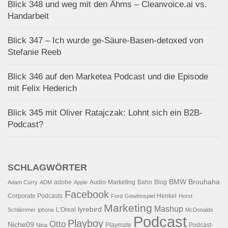
Blick 348 und weg mit den Ähms – Cleanvoice.ai vs.
Handarbeit
Blick 347 – Ich wurde ge-Säure-Basen-detoxed von
Stefanie Reeb
Blick 346 auf den Marketea Podcast und die Episode
mit Felix Hederich
Blick 345 mit Oliver Ratajczak: Lohnt sich ein B2B-
Podcast?
SCHLAGWÖRTER
BMW
Brouhaha
adobe
Audio-Marketing
Bahn
Blog
Adam Curry
ADM
Apple
Facebook
Corporate Podcasts
Henkel
Ford
Gewinnspiel
Horst
Marketing
Mashup
lyrebird
L'Oreal
Schlämmer
iphone
McDonalds
Podcast
Playboy
Otto
Niche09
Playmate
Podcast-
Nina