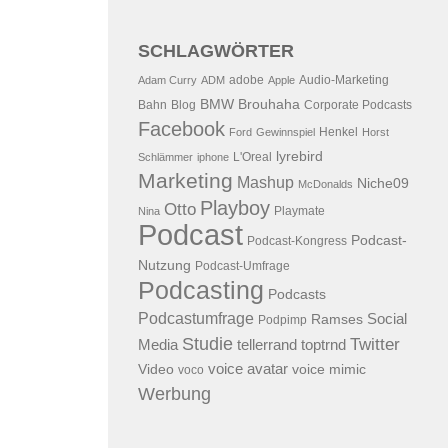
SCHLAGWÖRTER
adobe
Audio-Marketing
Adam Curry
ADM
Apple
BMW
Brouhaha
Bahn
Blog
Corporate Podcasts
Facebook
Henkel
Ford
Gewinnspiel
Horst
lyrebird
L'Oreal
Schlämmer
iphone
Marketing
Mashup
Niche09
McDonalds
Playboy
Otto
Playmate
Nina
Podcast
Podcast-
Podcast-Kongress
Nutzung
Podcast-Umfrage
Podcasting
Podcasts
Podcastumfrage
Social
Ramses
Podpimp
Studie
Twitter
Media
tellerrand
toptrnd
voice avatar
Video
voice mimic
voco
Werbung