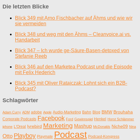
Die letzten Blicke
Blick 349 mit Arno Fischbacher auf Ähms und wie wir
sie vermeiden
Blick 348 und weg mit den Ähms – Cleanvoice.ai vs.
Handarbeit
Blick 347 – Ich wurde ge-Säure-Basen-detoxed von
Stefanie Reeb
Blick 346 auf den Marketea Podcast und die Episode
mit Felix Hederich
Blick 345 mit Oliver Ratajczak: Lohnt sich ein B2B-
Podcast?
Schlagwörter
BMW
Brouhaha
adobe
Audio-Marketing
Bahn
Blog
Adam Curry
ADM
Apple
Facebook
Corporate Podcasts
Henkel
Ford
Gewinnspiel
Horst Schlämmer
Marketing
Mashup
lyrebird
Niche09
L'Oreal
iphone
McDonalds
Nina
Podcast
Playboy
Otto
Playmate
Podcast-Kongress