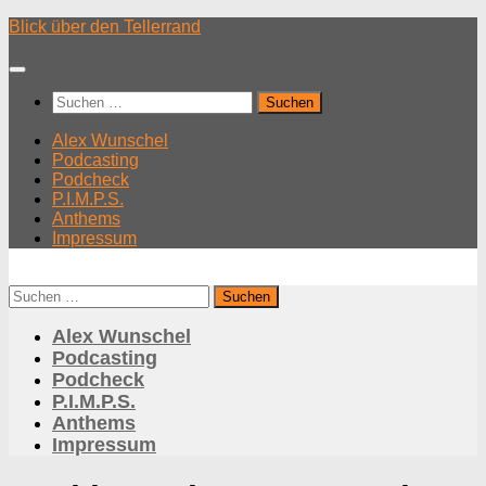
Unter
Blick über den Tellerrand
dem
Inhalt
Suchen
nach:
Alex Wunschel
Podcasting
Podcheck
P.I.M.P.S.
Anthems
Impressum
Suchen
nach:
Alex Wunschel
Podcasting
Podcheck
P.I.M.P.S.
Anthems
Impressum