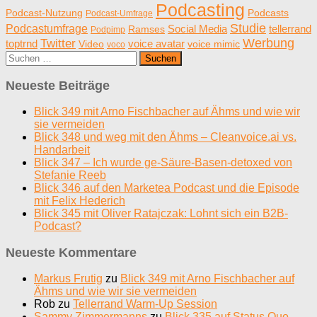
Podcasting
Podcast-Nutzung
Podcasts
Podcast-Umfrage
Studie
Podcastumfrage
Social Media
tellerrand
Ramses
Podpimp
Werbung
Twitter
toptrnd
voice avatar
Video
voice mimic
voco
Suchen
nach:
Neueste Beiträge
Blick 349 mit Arno Fischbacher auf Ähms und wie wir
sie vermeiden
Blick 348 und weg mit den Ähms – Cleanvoice.ai vs.
Handarbeit
Blick 347 – Ich wurde ge-Säure-Basen-detoxed von
Stefanie Reeb
Blick 346 auf den Marketea Podcast und die Episode
mit Felix Hederich
Blick 345 mit Oliver Ratajczak: Lohnt sich ein B2B-
Podcast?
Neueste Kommentare
Markus Frutig
zu
Blick 349 mit Arno Fischbacher auf
Ähms und wie wir sie vermeiden
Rob
zu
Tellerrand Warm-Up Session
Sammy Zimmermanns
zu
Blick 335 auf Status Quo