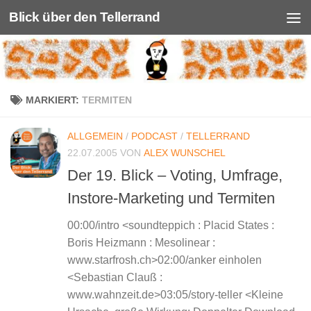
Blick über den Tellerrand
Unter dem Inhalt
MARKIERT:
TERMITEN
ALLGEMEIN
/
PODCAST
/
TELLERRAND
22.07.2005
VON
ALEX WUNSCHEL
Der 19. Blick – Voting, Umfrage,
Instore-Marketing und Termiten
00:00/intro <soundteppich : Placid States :
Boris Heizmann : Mesolinear :
www.starfrosh.ch>02:00/anker einholen
<Sebastian Clauß :
www.wahnzeit.de>03:05/story-teller <Kleine