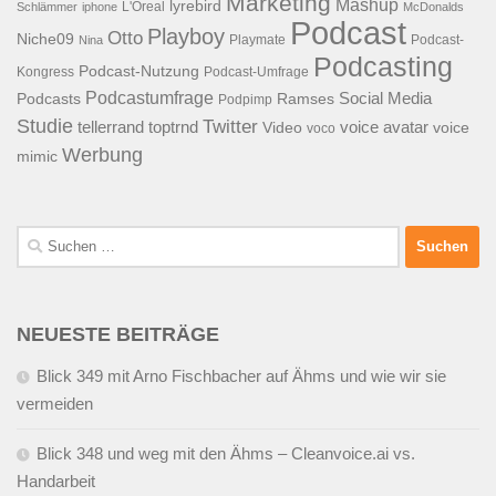
Marketing
Mashup
lyrebird
L'Oreal
Schlämmer
iphone
McDonalds
Podcast
Playboy
Otto
Niche09
Playmate
Podcast-
Nina
Podcasting
Podcast-Nutzung
Kongress
Podcast-Umfrage
Podcastumfrage
Social Media
Podcasts
Ramses
Podpimp
Studie
Twitter
tellerrand
toptrnd
voice avatar
Video
voice
voco
Werbung
mimic
Suchen
nach:
NEUESTE BEITRÄGE
Blick 349 mit Arno Fischbacher auf Ähms und wie wir sie
vermeiden
Blick 348 und weg mit den Ähms – Cleanvoice.ai vs.
Handarbeit