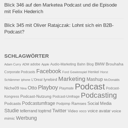
Blick 346 auf den Marketea Podcast und die Episode
mit Felix Hederich
Blick 345 mit Oliver Ratajczak: Lohnt sich ein B2B-
Podcast?
SCHLAGWÖRTER
BMW
Brouhaha
adobe
Audio-Marketing
Bahn
Blog
Adam Curry
ADM
Apple
Facebook
Corporate Podcasts
Henkel
Ford
Gewinnspiel
Horst
Marketing
Mashup
lyrebird
L'Oreal
Schlämmer
iphone
McDonalds
Podcast
Playboy
Otto
Niche09
Playmate
Podcast-
Nina
Podcasting
Podcast-Nutzung
Kongress
Podcast-Umfrage
Podcastumfrage
Social Media
Podcasts
Ramses
Podpimp
Studie
Twitter
tellerrand
toptrnd
voice avatar
Video
voice
voco
Werbung
mimic