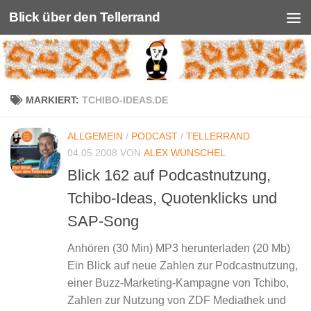
Blick über den Tellerrand
Unter dem Inhalt
MARKIERT:
TCHIBO-IDEAS.DE
ALLGEMEIN
/
PODCAST
/
TELLERRAND
04.05.2008
VON
ALEX WUNSCHEL
Blick 162 auf Podcastnutzung,
Tchibo-Ideas, Quotenklicks und
SAP-Song
Anhören (30 Min) MP3 herunterladen (20 Mb)
Ein Blick auf neue Zahlen zur Podcastnutzung,
einer Buzz-Marketing-Kampagne von Tchibo,
Zahlen zur Nutzung von ZDF Mediathek und