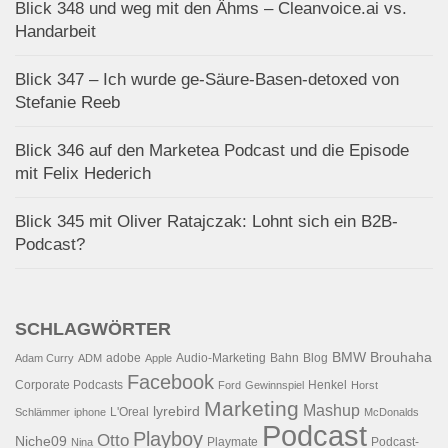
Blick 348 und weg mit den Ähms – Cleanvoice.ai vs.
Handarbeit
Blick 347 – Ich wurde ge-Säure-Basen-detoxed von
Stefanie Reeb
Blick 346 auf den Marketea Podcast und die Episode
mit Felix Hederich
Blick 345 mit Oliver Ratajczak: Lohnt sich ein B2B-
Podcast?
SCHLAGWÖRTER
BMW
Brouhaha
adobe
Audio-Marketing
Bahn
Blog
Adam Curry
ADM
Apple
Facebook
Corporate Podcasts
Henkel
Ford
Gewinnspiel
Horst
Marketing
Mashup
lyrebird
L'Oreal
Schlämmer
iphone
McDonalds
Podcast
Playboy
Otto
Niche09
Playmate
Podcast-
Nina