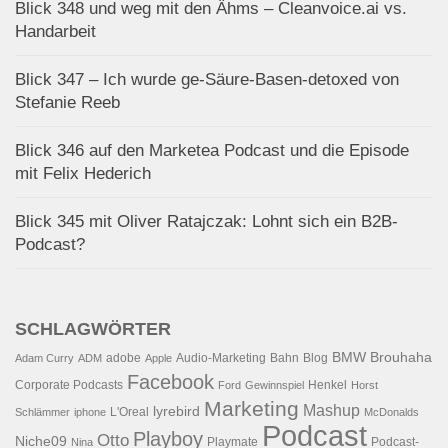
Blick 348 und weg mit den Ähms – Cleanvoice.ai vs.
Handarbeit
Blick 347 – Ich wurde ge-Säure-Basen-detoxed von
Stefanie Reeb
Blick 346 auf den Marketea Podcast und die Episode
mit Felix Hederich
Blick 345 mit Oliver Ratajczak: Lohnt sich ein B2B-
Podcast?
SCHLAGWÖRTER
BMW
Brouhaha
adobe
Audio-Marketing
Bahn
Blog
Adam Curry
ADM
Apple
Facebook
Corporate Podcasts
Henkel
Ford
Gewinnspiel
Horst
Marketing
Mashup
lyrebird
L'Oreal
Schlämmer
iphone
McDonalds
Podcast
Playboy
Otto
Niche09
Playmate
Podcast-
Nina