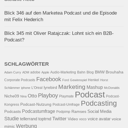
Blick 346 auf den Marketea Podcast und die Episode
mit Felix Hederich
Blick 345 mit Oliver Ratajczak: Lohnt sich ein B2B-
Podcast?
SCHLAGWÖRTER
BMW
Brouhaha
adobe
Audio-Marketing
Bahn
Blog
Adam Curry
ADM
Apple
Facebook
Corporate Podcasts
Henkel
Ford
Gewinnspiel
Horst
Marketing
Mashup
lyrebird
L'Oreal
Schlämmer
iphone
McDonalds
Podcast
Playboy
Otto
Niche09
Playmate
Podcast-
Nina
Podcasting
Podcast-Nutzung
Kongress
Podcast-Umfrage
Podcastumfrage
Social Media
Podcasts
Ramses
Podpimp
Studie
Twitter
tellerrand
toptrnd
voice avatar
Video
voice
voco
Werbung
mimic