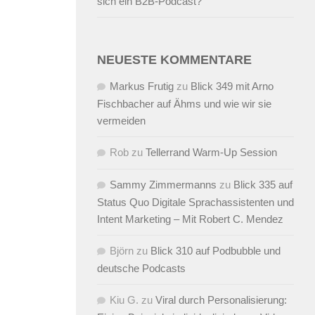
sich ein B2B-Podcast?
NEUESTE KOMMENTARE
Markus Frutig
zu
Blick 349 mit Arno
Fischbacher auf Ähms und wie wir sie
vermeiden
Rob
zu
Tellerrand Warm-Up Session
Sammy Zimmermanns
zu
Blick 335 auf
Status Quo Digitale Sprachassistenten und
Intent Marketing – Mit Robert C. Mendez
Björn
zu
Blick 310 auf Podbubble und
deutsche Podcasts
Kiu G.
zu
Viral durch Personalisierung: