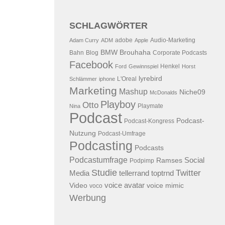
SCHLAGWÖRTER
adobe
Audio-Marketing
Adam Curry
ADM
Apple
BMW
Brouhaha
Bahn
Blog
Corporate Podcasts
Facebook
Henkel
Ford
Gewinnspiel
Horst
lyrebird
L'Oreal
Schlämmer
iphone
Marketing
Mashup
Niche09
McDonalds
Playboy
Otto
Playmate
Nina
Podcast
Podcast-
Podcast-Kongress
Nutzung
Podcast-Umfrage
Podcasting
Podcasts
Podcastumfrage
Social
Ramses
Podpimp
Studie
Twitter
Media
tellerrand
toptrnd
voice avatar
Video
voice mimic
voco
Werbung