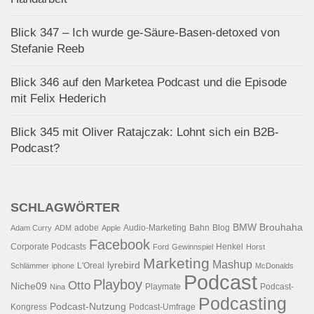
Blick 347 – Ich wurde ge-Säure-Basen-detoxed von
Stefanie Reeb
Blick 346 auf den Marketea Podcast und die Episode
mit Felix Hederich
Blick 345 mit Oliver Ratajczak: Lohnt sich ein B2B-
Podcast?
SCHLAGWÖRTER
BMW
Brouhaha
adobe
Audio-Marketing
Bahn
Blog
Adam Curry
ADM
Apple
Facebook
Corporate Podcasts
Henkel
Ford
Gewinnspiel
Horst
Marketing
Mashup
lyrebird
L'Oreal
Schlämmer
iphone
McDonalds
Podcast
Playboy
Otto
Niche09
Playmate
Podcast-
Nina
Podcasting
Podcast-Nutzung
Kongress
Podcast-Umfrage