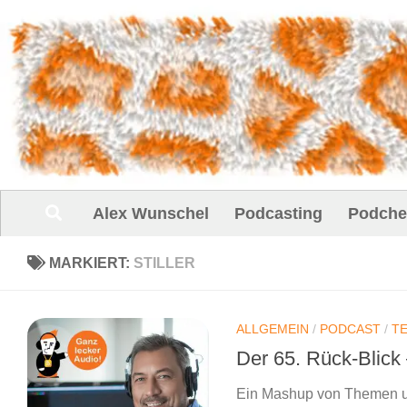
Unter dem Inhalt
Alex Wunschel
Podcasting
Podche
MARKIERT:
STILLER
ALLGEMEIN
/
PODCAST
/
T
Der 65. Rück-Blick 
Ein Mashup von Themen und