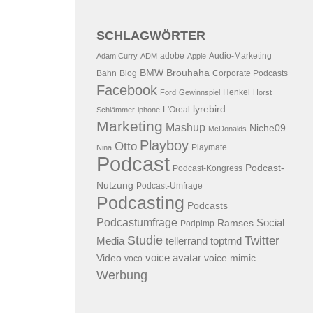
SCHLAGWÖRTER
adobe
Audio-Marketing
Adam Curry
ADM
Apple
BMW
Brouhaha
Bahn
Blog
Corporate Podcasts
Facebook
Henkel
Ford
Gewinnspiel
Horst
lyrebird
L'Oreal
Schlämmer
iphone
Marketing
Mashup
Niche09
McDonalds
Playboy
Otto
Playmate
Nina
Podcast
Podcast-
Podcast-Kongress
Nutzung
Podcast-Umfrage
Podcasting
Podcasts
Podcastumfrage
Social
Ramses
Podpimp
Studie
Twitter
Media
tellerrand
toptrnd
voice avatar
Video
voice mimic
voco
Werbung