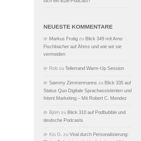
sich ein B2B-Podcast?
NEUESTE KOMMENTARE
Markus Frutig
zu
Blick 349 mit Arno
Fischbacher auf Ähms und wie wir sie
vermeiden
Rob
zu
Tellerrand Warm-Up Session
Sammy Zimmermanns
zu
Blick 335 auf
Status Quo Digitale Sprachassistenten und
Intent Marketing – Mit Robert C. Mendez
Björn
zu
Blick 310 auf Podbubble und
deutsche Podcasts
Kiu G.
zu
Viral durch Personalisierung: