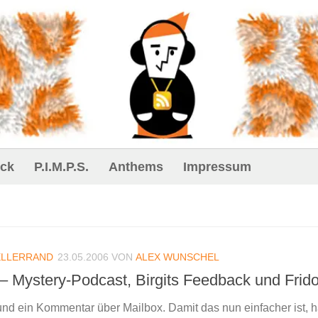
ck
P.I.M.P.S.
Anthems
Impressum
ELLERRAND
23.05.2006
VON
ALEX WUNSCHEL
– Mystery-Podcast, Birgits Feedback und Frido
 ein Kommentar über Mailbox. Damit das nun einfacher ist, h