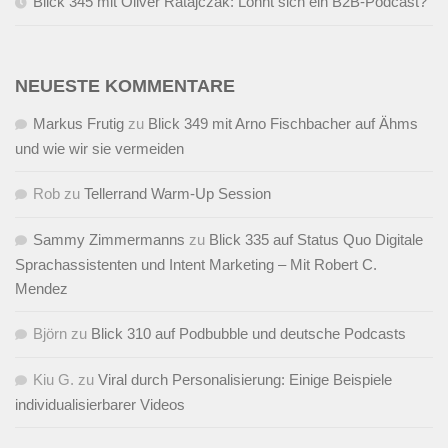
Blick 345 mit Oliver Ratajczak: Lohnt sich ein B2B-Podcast?
NEUESTE KOMMENTARE
Markus Frutig
zu
Blick 349 mit Arno Fischbacher auf Ähms
und wie wir sie vermeiden
Rob
zu
Tellerrand Warm-Up Session
Sammy Zimmermanns
zu
Blick 335 auf Status Quo Digitale
Sprachassistenten und Intent Marketing – Mit Robert C.
Mendez
Björn
zu
Blick 310 auf Podbubble und deutsche Podcasts
Kiu G.
zu
Viral durch Personalisierung: Einige Beispiele
individualisierbarer Videos