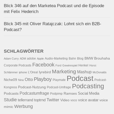
Blick 346 auf den Marketea Podcast und die Episode
mit Felix Hederich
Blick 345 mit Oliver Ratajczak: Lohnt sich ein B2B-
Podcast?
SCHLAGWÖRTER
BMW
Brouhaha
adobe
Audio-Marketing
Bahn
Blog
Adam Curry
ADM
Apple
Facebook
Corporate Podcasts
Henkel
Ford
Gewinnspiel
Horst
Marketing
Mashup
lyrebird
L'Oreal
Schlämmer
iphone
McDonalds
Podcast
Playboy
Otto
Niche09
Playmate
Podcast-
Nina
Podcasting
Podcast-Nutzung
Kongress
Podcast-Umfrage
Podcastumfrage
Social Media
Podcasts
Ramses
Podpimp
Studie
Twitter
tellerrand
toptrnd
voice avatar
Video
voice
voco
Werbung
mimic