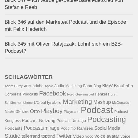
Blick 347 – Ich wurde ge-Säure-Basen-detoxed von
Stefanie Reeb
Blick 346 auf den Marketea Podcast und die Episode
mit Felix Hederich
Blick 345 mit Oliver Ratajczak: Lohnt sich ein B2B-
Podcast?
SCHLAGWÖRTER
BMW
Brouhaha
adobe
Audio-Marketing
Bahn
Blog
Adam Curry
ADM
Apple
Facebook
Corporate Podcasts
Henkel
Ford
Gewinnspiel
Horst
Marketing
Mashup
lyrebird
L'Oreal
Schlämmer
iphone
McDonalds
Podcast
Playboy
Otto
Niche09
Playmate
Podcast-
Nina
Podcasting
Podcast-Nutzung
Kongress
Podcast-Umfrage
Podcastumfrage
Social Media
Podcasts
Ramses
Podpimp
Studie
Twitter
tellerrand
toptrnd
voice avatar
Video
voice
voco