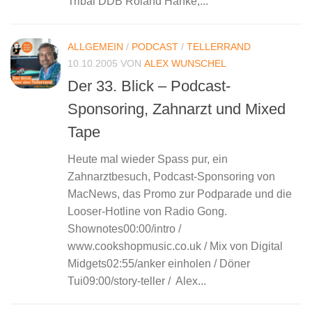
Tribal DDB Roland Hanke,...
ALLGEMEIN
/
PODCAST
/
TELLERRAND
10.10.2005
VON
ALEX WUNSCHEL
Der 33. Blick – Podcast-
Sponsoring, Zahnarzt und Mixed
Tape
Heute mal wieder Spass pur, ein
Zahnarztbesuch, Podcast-Sponsoring von
MacNews, das Promo zur Podparade und die
Looser-Hotline von Radio Gong.
Shownotes00:00/intro /
www.cookshopmusic.co.uk / Mix von Digital
Midgets02:55/anker einholen / Döner
Tui09:00/story-teller / Alex...