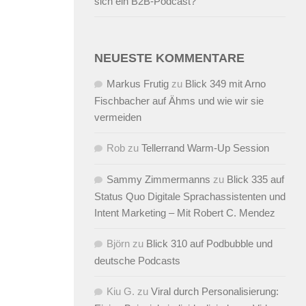
sich ein B2B-Podcast?
NEUESTE KOMMENTARE
Markus Frutig
zu
Blick 349 mit Arno
Fischbacher auf Ähms und wie wir sie
vermeiden
Rob
zu
Tellerrand Warm-Up Session
Sammy Zimmermanns
zu
Blick 335 auf
Status Quo Digitale Sprachassistenten und
Intent Marketing – Mit Robert C. Mendez
Björn
zu
Blick 310 auf Podbubble und
deutsche Podcasts
Kiu G.
zu
Viral durch Personalisierung: