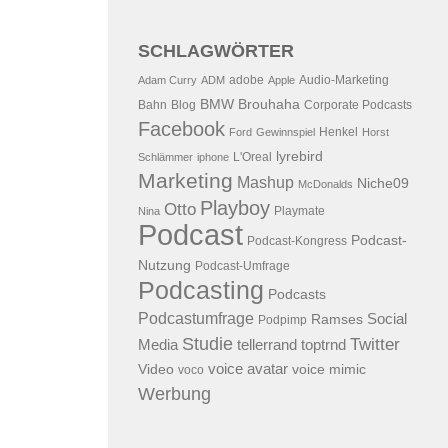
SCHLAGWÖRTER
adobe
Audio-Marketing
Adam Curry
ADM
Apple
BMW
Brouhaha
Bahn
Blog
Corporate Podcasts
Facebook
Henkel
Ford
Gewinnspiel
Horst
lyrebird
L'Oreal
Schlämmer
iphone
Marketing
Mashup
Niche09
McDonalds
Playboy
Otto
Playmate
Nina
Podcast
Podcast-
Podcast-Kongress
Nutzung
Podcast-Umfrage
Podcasting
Podcasts
Podcastumfrage
Social
Ramses
Podpimp
Studie
Twitter
Media
tellerrand
toptrnd
voice avatar
Video
voice mimic
voco
Werbung