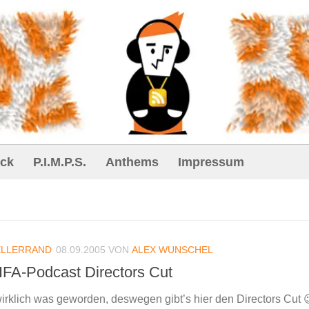
ck
P.I.M.P.S.
Anthems
Impressum
ELLERRAND
08.09.2005
VON
ALEX WUNSCHEL
 IFA-Podcast Directors Cut
wirklich was geworden, deswegen gibt’s hier den Directors Cut 