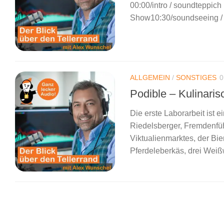
00:00/intro / soundteppich
Show10:30/soundseeing / K
ALLGEMEIN
/
SONSTIGES
0
Podible – Kulinari
Die erste Laborarbeit ist 
Riedelsberger, Fremdenfü
Viktualienmarktes, der Bi
Pferdeleberkäs, drei Weißw