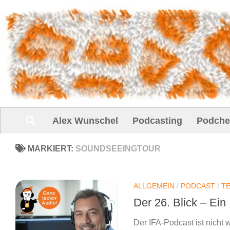
Unter dem Inhalt
Alex Wunschel
Podcasting
Podche
MARKIERT:
SOUNDSEEINGTOUR
ALLGEMEIN
/
PODCAST
/
T
Der 26. Blick – Ein
Der IFA-Podcast ist nicht 