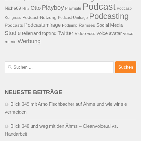
Podcast
Playboy
Otto
Niche09
Playmate
Podcast-
Nina
Podcasting
Podcast-Nutzung
Kongress
Podcast-Umfrage
Podcastumfrage
Social Media
Podcasts
Ramses
Podpimp
Studie
Twitter
tellerrand
toptrnd
voice avatar
Video
voice
voco
Werbung
mimic
Suchen
nach:
NEUESTE BEITRÄGE
Blick 349 mit Arno Fischbacher auf Ähms und wie wir sie
vermeiden
Blick 348 und weg mit den Ähms – Cleanvoice.ai vs.
Handarbeit