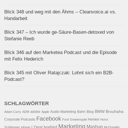
Blick 348 und weg mit den Ähms – Cleanvoice.ai vs.
Handarbeit
Blick 347 – Ich wurde ge-Säure-Basen-detoxed von
Stefanie Reeb
Blick 346 auf den Marketea Podcast und die Episode
mit Felix Hederich
Blick 345 mit Oliver Ratajczak: Lohnt sich ein B2B-
Podcast?
SCHLAGWÖRTER
BMW
Brouhaha
adobe
Audio-Marketing
Bahn
Blog
Adam Curry
ADM
Apple
Facebook
Corporate Podcasts
Henkel
Ford
Gewinnspiel
Horst
Marketing
Mashup
lyrebird
L'Oreal
Schlämmer
iphone
McDonalds