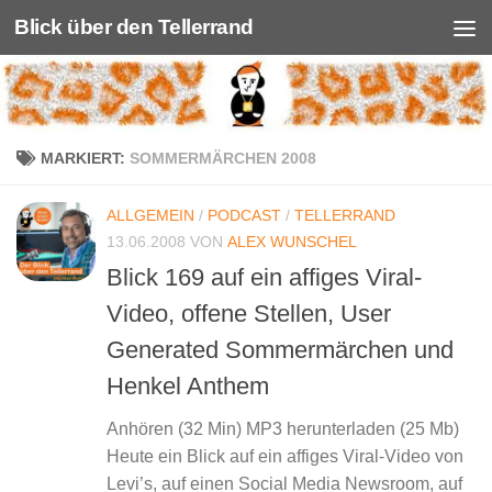
Blick über den Tellerrand
Unter dem Inhalt
MARKIERT:
SOMMERMÄRCHEN 2008
ALLGEMEIN
/
PODCAST
/
TELLERRAND
13.06.2008
VON
ALEX WUNSCHEL
Blick 169 auf ein affiges Viral-
Video, offene Stellen, User
Generated Sommermärchen und
Henkel Anthem
Anhören (32 Min) MP3 herunterladen (25 Mb)
Heute ein Blick auf ein affiges Viral-Video von
Levi’s, auf einen Social Media Newsroom, auf