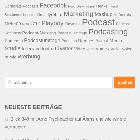
Facebook
Corporate Podcasts
Henkel
Ford
Gewinnspiel
Horst
Marketing
Mashup
lyrebird
L'Oreal
Schlämmer
iphone
McDonalds
Podcast
Playboy
Otto
Niche09
Playmate
Podcast-
Nina
Podcasting
Podcast-Nutzung
Kongress
Podcast-Umfrage
Podcastumfrage
Social Media
Podcasts
Ramses
Podpimp
Studie
Twitter
tellerrand
toptrnd
voice avatar
Video
voice
voco
Werbung
mimic
Suchen
nach:
NEUESTE BEITRÄGE
Blick 349 mit Arno Fischbacher auf Ähms und wie wir sie
vermeiden