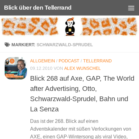
Blick über den Tellerrand
Unter dem Inhalt
MARKIERT:
SCHWARZWALD-SPRUDEL
ALLGEMEIN
/
PODCAST
/
TELLERRAND
09.12.2010
VON
ALEX WUNSCHEL
Blick 268 auf Axe, GAP, The World
after Advertising, Otto,
Schwarzwald-Sprudel, Bahn und
La Senza
Das ist der 268. Blick auf einen
Adventskalender mit süßen Verlockungen von
AXE, einen GAP-Wintersong als viral Video,