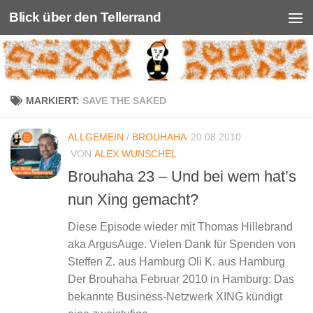
Blick über den Tellerrand
Unter dem Inhalt
MARKIERT:
SAVE THE SAKED
ALLGEMEIN
/
BROUHAHA
20.08.2010
VON
ALEX WUNSCHEL
Brouhaha 23 – Und bei wem hat’s
nun Xing gemacht?
Diese Episode wieder mit Thomas Hillebrand
aka ArgusAuge. Vielen Dank für Spenden von
Steffen Z. aus Hamburg Oli K. aus Hamburg
Der Brouhaha Februar 2010 in Hamburg: Das
bekannte Business-Netzwerk XING kündigt