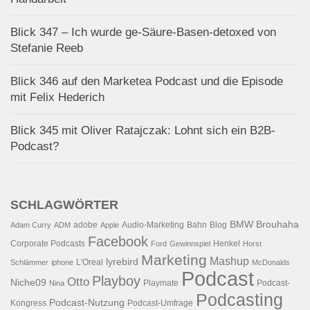
Blick 347 – Ich wurde ge-Säure-Basen-detoxed von
Stefanie Reeb
Blick 346 auf den Marketea Podcast und die Episode
mit Felix Hederich
Blick 345 mit Oliver Ratajczak: Lohnt sich ein B2B-
Podcast?
SCHLAGWÖRTER
BMW
Brouhaha
adobe
Audio-Marketing
Bahn
Blog
Adam Curry
ADM
Apple
Facebook
Corporate Podcasts
Henkel
Ford
Gewinnspiel
Horst
Marketing
Mashup
lyrebird
L'Oreal
Schlämmer
iphone
McDonalds
Podcast
Playboy
Otto
Niche09
Playmate
Podcast-
Nina
Podcasting
Podcast-Nutzung
Kongress
Podcast-Umfrage