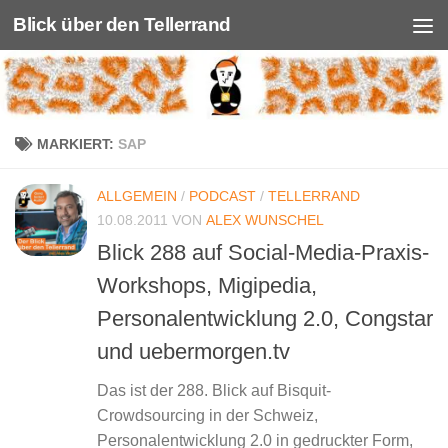
Blick über den Tellerrand
Unter dem Inhalt
MARKIERT:
SAP
ALLGEMEIN
/
PODCAST
/
TELLERRAND
10.08.2011
VON
ALEX WUNSCHEL
Blick 288 auf Social-Media-Praxis-
Workshops, Migipedia,
Personalentwicklung 2.0, Congstar
und uebermorgen.tv
Das ist der 288. Blick auf Bisquit-
Crowdsourcing in der Schweiz,
Personalentwicklung 2.0 in gedruckter Form,