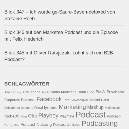
Blick 347 – Ich wurde ge-Säure-Basen-detoxed von
Stefanie Reeb
Blick 346 auf den Marketea Podcast und die Episode
mit Felix Hederich
Blick 345 mit Oliver Ratajczak: Lohnt sich ein B2B-
Podcast?
SCHLAGWÖRTER
BMW
Brouhaha
adobe
Audio-Marketing
Bahn
Blog
Adam Curry
ADM
Apple
Facebook
Corporate Podcasts
Henkel
Ford
Gewinnspiel
Horst
Marketing
Mashup
lyrebird
L'Oreal
Schlämmer
iphone
McDonalds
Podcast
Playboy
Otto
Niche09
Playmate
Podcast-
Nina
Podcasting
Podcast-Nutzung
Kongress
Podcast-Umfrage