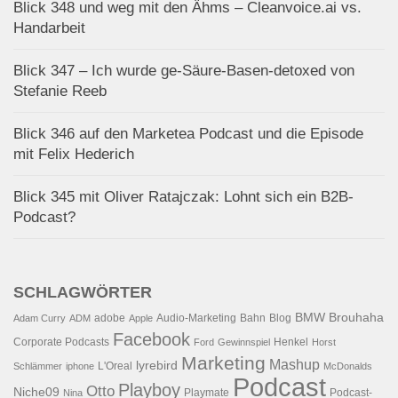
Blick 348 und weg mit den Ähms – Cleanvoice.ai vs.
Handarbeit
Blick 347 – Ich wurde ge-Säure-Basen-detoxed von
Stefanie Reeb
Blick 346 auf den Marketea Podcast und die Episode
mit Felix Hederich
Blick 345 mit Oliver Ratajczak: Lohnt sich ein B2B-
Podcast?
SCHLAGWÖRTER
BMW
Brouhaha
adobe
Audio-Marketing
Bahn
Blog
Adam Curry
ADM
Apple
Facebook
Corporate Podcasts
Henkel
Ford
Gewinnspiel
Horst
Marketing
Mashup
lyrebird
L'Oreal
Schlämmer
iphone
McDonalds
Podcast
Playboy
Otto
Niche09
Playmate
Podcast-
Nina