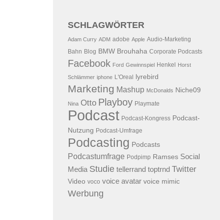
SCHLAGWÖRTER
adobe
Audio-Marketing
Adam Curry
ADM
Apple
BMW
Brouhaha
Bahn
Blog
Corporate Podcasts
Facebook
Henkel
Ford
Gewinnspiel
Horst
lyrebird
L'Oreal
Schlämmer
iphone
Marketing
Mashup
Niche09
McDonalds
Playboy
Otto
Playmate
Nina
Podcast
Podcast-
Podcast-Kongress
Nutzung
Podcast-Umfrage
Podcasting
Podcasts
Podcastumfrage
Social
Ramses
Podpimp
Studie
Twitter
Media
tellerrand
toptrnd
voice avatar
Video
voice mimic
voco
Werbung