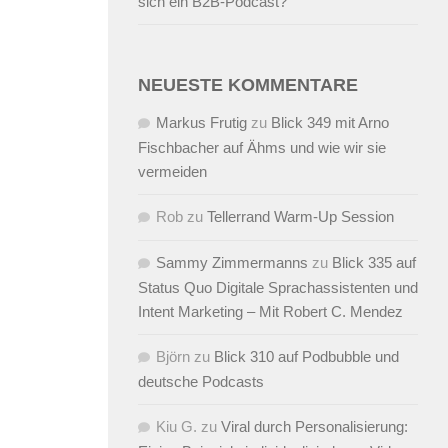
sich ein B2B-Podcast?
NEUESTE KOMMENTARE
Markus Frutig
zu
Blick 349 mit Arno
Fischbacher auf Ähms und wie wir sie
vermeiden
Rob
zu
Tellerrand Warm-Up Session
Sammy Zimmermanns
zu
Blick 335 auf
Status Quo Digitale Sprachassistenten und
Intent Marketing – Mit Robert C. Mendez
Björn
zu
Blick 310 auf Podbubble und
deutsche Podcasts
Kiu G.
zu
Viral durch Personalisierung: