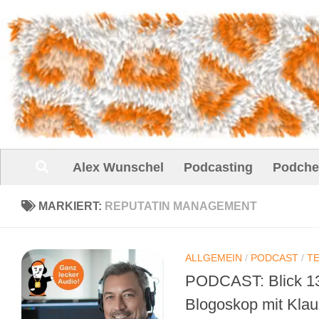
Unter dem Inhalt
Alex Wunschel
Podcasting
Podche
MARKIERT:
REPUTATIN MANAGEMENT
ALLGEMEIN
/
PODCAST
/
T
PODCAST: Blick 13
Blogoskop mit Kla