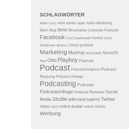
SCHLAGWÖRTER
adobe
Audio-Marketing
Adam Curry
ADM
Apple
BMW
Brouhaha
Bahn
Blog
Corporate Podcasts
Facebook
Henkel
Ford
Gewinnspiel
Horst
lyrebird
L'Oreal
Schlämmer
iphone
Marketing
Mashup
Niche09
McDonalds
Playboy
Otto
Playmate
Nina
Podcast
Podcast-
Podcast-Kongress
Nutzung
Podcast-Umfrage
Podcasting
Podcasts
Podcastumfrage
Social
Ramses
Podpimp
Studie
Twitter
Media
tellerrand
toptrnd
voice avatar
Video
voice mimic
voco
Werbung