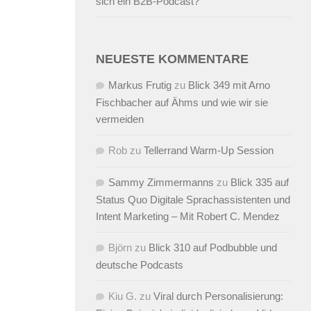
sich ein B2B-Podcast?
NEUESTE KOMMENTARE
Markus Frutig
zu
Blick 349 mit Arno
Fischbacher auf Ähms und wie wir sie
vermeiden
Rob
zu
Tellerrand Warm-Up Session
Sammy Zimmermanns
zu
Blick 335 auf
Status Quo Digitale Sprachassistenten und
Intent Marketing – Mit Robert C. Mendez
Björn
zu
Blick 310 auf Podbubble und
deutsche Podcasts
Kiu G.
zu
Viral durch Personalisierung: