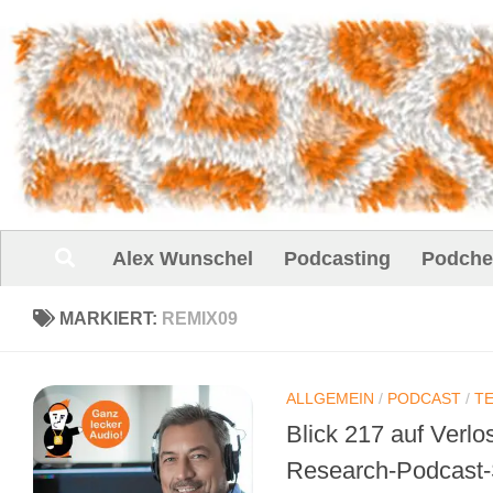
Unter dem Inhalt
Alex Wunschel
Podcasting
Podche
MARKIERT:
REMIX09
ALLGEMEIN
/
PODCAST
/
T
Blick 217 auf Verl
Research-Podcast-