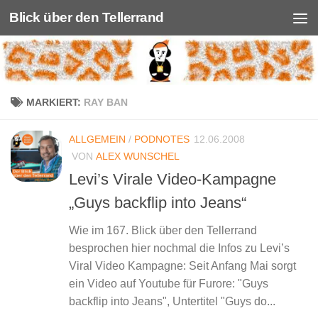
Blick über den Tellerrand
Unter dem Inhalt
MARKIERT:
RAY BAN
ALLGEMEIN
/
PODNOTES
12.06.2008
VON
ALEX WUNSCHEL
Levi’s Virale Video-Kampagne
„Guys backflip into Jeans“
Wie im 167. Blick über den Tellerrand
besprochen hier nochmal die Infos zu Levi’s
Viral Video Kampagne: Seit Anfang Mai sorgt
ein Video auf Youtube für Furore: "Guys
backflip into Jeans", Untertitel "Guys do...