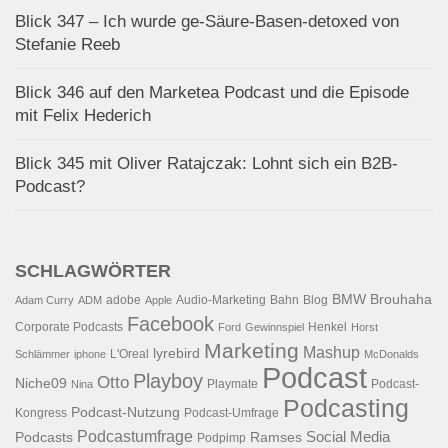
Blick 347 – Ich wurde ge-Säure-Basen-detoxed von
Stefanie Reeb
Blick 346 auf den Marketea Podcast und die Episode
mit Felix Hederich
Blick 345 mit Oliver Ratajczak: Lohnt sich ein B2B-
Podcast?
SCHLAGWÖRTER
BMW
Brouhaha
adobe
Audio-Marketing
Bahn
Blog
Adam Curry
ADM
Apple
Facebook
Corporate Podcasts
Henkel
Ford
Gewinnspiel
Horst
Marketing
Mashup
lyrebird
L'Oreal
Schlämmer
iphone
McDonalds
Podcast
Playboy
Otto
Niche09
Playmate
Podcast-
Nina
Podcasting
Podcast-Nutzung
Kongress
Podcast-Umfrage
Podcastumfrage
Social Media
Podcasts
Ramses
Podpimp