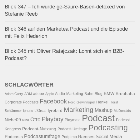
Blick 347 – Ich wurde ge-Säure-Basen-detoxed von
Stefanie Reeb
Blick 346 auf den Marketea Podcast und die Episode
mit Felix Hederich
Blick 345 mit Oliver Ratajczak: Lohnt sich ein B2B-
Podcast?
SCHLAGWÖRTER
BMW
Brouhaha
adobe
Audio-Marketing
Bahn
Blog
Adam Curry
ADM
Apple
Facebook
Corporate Podcasts
Henkel
Ford
Gewinnspiel
Horst
Marketing
Mashup
lyrebird
L'Oreal
Schlämmer
iphone
McDonalds
Podcast
Playboy
Otto
Niche09
Playmate
Podcast-
Nina
Podcasting
Podcast-Nutzung
Kongress
Podcast-Umfrage
Podcastumfrage
Social Media
Podcasts
Ramses
Podpimp