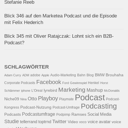
Stefanie Reeb
Blick 346 auf den Marketea Podcast und die Episode
mit Felix Hederich
Blick 345 mit Oliver Ratajczak: Lohnt sich ein B2B-
Podcast?
SCHLAGWÖRTER
BMW
Brouhaha
adobe
Audio-Marketing
Bahn
Blog
Adam Curry
ADM
Apple
Facebook
Corporate Podcasts
Henkel
Ford
Gewinnspiel
Horst
Marketing
Mashup
lyrebird
L'Oreal
Schlämmer
iphone
McDonalds
Podcast
Playboy
Otto
Niche09
Playmate
Podcast-
Nina
Podcasting
Podcast-Nutzung
Kongress
Podcast-Umfrage
Podcastumfrage
Social Media
Podcasts
Ramses
Podpimp
Studie
Twitter
tellerrand
toptrnd
voice avatar
Video
voice
voco