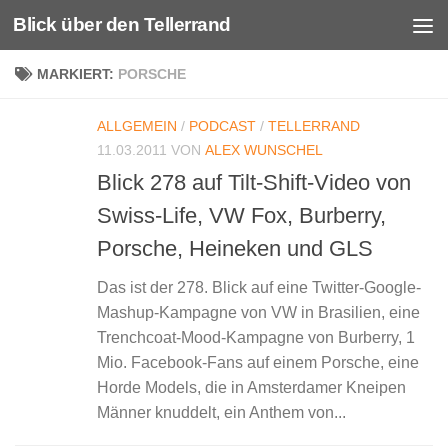
Blick über den Tellerrand
Unter dem Inhalt
MARKIERT:
PORSCHE
ALLGEMEIN
/
PODCAST
/
TELLERRAND
11.03.2011
VON
ALEX WUNSCHEL
Blick 278 auf Tilt-Shift-Video von
Swiss-Life, VW Fox, Burberry,
Porsche, Heineken und GLS
Das ist der 278. Blick auf eine Twitter-Google-
Mashup-Kampagne von VW in Brasilien, eine
Trenchcoat-Mood-Kampagne von Burberry, 1
Mio. Facebook-Fans auf einem Porsche, eine
Horde Models, die in Amsterdamer Kneipen
Männer knuddelt, ein Anthem von...