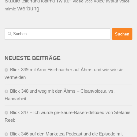
Studie
Twitter
tellerrand
toptrnd
voice avatar
Video
voice
voco
Werbung
mimic
Suchen
nach:
NEUESTE BEITRÄGE
Blick 349 mit Arno Fischbacher auf Ähms und wie wir sie
vermeiden
Blick 348 und weg mit den Ähms – Cleanvoice.ai vs.
Handarbeit
Blick 347 – Ich wurde ge-Säure-Basen-detoxed von Stefanie
Reeb
Blick 346 auf den Marketea Podcast und die Episode mit