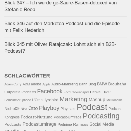
Blick 347 – Ich wurde ge-Säure-Basen-detoxed von
Stefanie Reeb
Blick 346 auf den Marketea Podcast und die Episode
mit Felix Hederich
Blick 345 mit Oliver Ratajczak: Lohnt sich ein B2B-
Podcast?
SCHLAGWÖRTER
BMW
Brouhaha
adobe
Audio-Marketing
Bahn
Blog
Adam Curry
ADM
Apple
Facebook
Corporate Podcasts
Henkel
Ford
Gewinnspiel
Horst
Marketing
Mashup
lyrebird
L'Oreal
Schlämmer
iphone
McDonalds
Podcast
Playboy
Otto
Niche09
Playmate
Podcast-
Nina
Podcasting
Podcast-Nutzung
Kongress
Podcast-Umfrage
Podcastumfrage
Social Media
Podcasts
Ramses
Podpimp