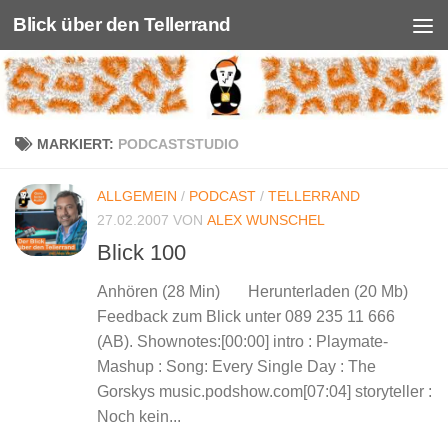
Blick über den Tellerrand
Unter dem Inhalt
MARKIERT:
PODCASTSTUDIO
ALLGEMEIN
/
PODCAST
/
TELLERRAND
27.02.2007
VON
ALEX WUNSCHEL
Blick 100
Anhören (28 Min) Herunterladen (20 Mb)
Feedback zum Blick unter 089 235 11 666
(AB). Shownotes:[00:00] intro : Playmate-
Mashup : Song: Every Single Day : The
Gorskys music.podshow.com[07:04] storyteller :
Noch kein...