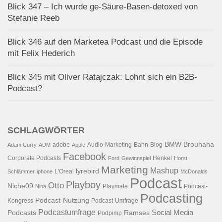
Blick 347 – Ich wurde ge-Säure-Basen-detoxed von
Stefanie Reeb
Blick 346 auf den Marketea Podcast und die Episode
mit Felix Hederich
Blick 345 mit Oliver Ratajczak: Lohnt sich ein B2B-
Podcast?
SCHLAGWÖRTER
BMW
Brouhaha
adobe
Audio-Marketing
Bahn
Blog
Adam Curry
ADM
Apple
Facebook
Corporate Podcasts
Henkel
Ford
Gewinnspiel
Horst
Marketing
Mashup
lyrebird
L'Oreal
Schlämmer
iphone
McDonalds
Podcast
Playboy
Otto
Niche09
Playmate
Podcast-
Nina
Podcasting
Podcast-Nutzung
Kongress
Podcast-Umfrage
Podcastumfrage
Social Media
Podcasts
Ramses
Podpimp