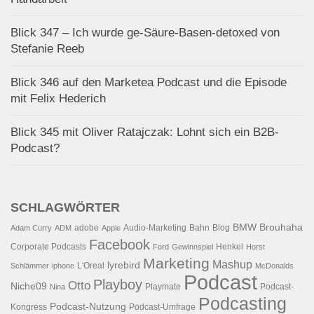
Blick 347 – Ich wurde ge-Säure-Basen-detoxed von
Stefanie Reeb
Blick 346 auf den Marketea Podcast und die Episode
mit Felix Hederich
Blick 345 mit Oliver Ratajczak: Lohnt sich ein B2B-
Podcast?
SCHLAGWÖRTER
BMW
Brouhaha
adobe
Audio-Marketing
Bahn
Blog
Adam Curry
ADM
Apple
Facebook
Corporate Podcasts
Henkel
Ford
Gewinnspiel
Horst
Marketing
Mashup
lyrebird
L'Oreal
Schlämmer
iphone
McDonalds
Podcast
Playboy
Otto
Niche09
Playmate
Podcast-
Nina
Podcasting
Podcast-Nutzung
Kongress
Podcast-Umfrage