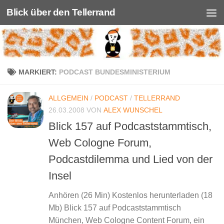
Blick über den Tellerrand
Unter dem Inhalt
MARKIERT:
PODCAST BUNDESMINISTERIUM
ALLGEMEIN
/
PODCAST
/
TELLERRAND
26.03.2008
VON
ALEX WUNSCHEL
Blick 157 auf Podcaststammtisch,
Web Cologne Forum,
Podcastdilemma und Lied von der
Insel
Anhören (26 Min) Kostenlos herunterladen (18
Mb) Blick 157 auf Podcaststammtisch
München, Web Cologne Content Forum, ein