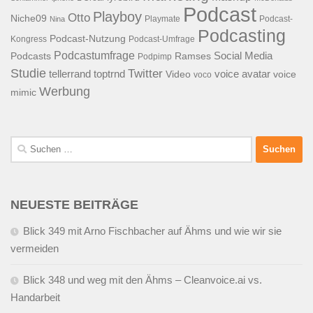
Podcast
Playboy
Otto
Niche09
Playmate
Podcast-
Nina
Podcasting
Podcast-Nutzung
Kongress
Podcast-Umfrage
Podcastumfrage
Social Media
Podcasts
Ramses
Podpimp
Studie
Twitter
tellerrand
toptrnd
voice avatar
Video
voice
voco
Werbung
mimic
Suchen
nach:
NEUESTE BEITRÄGE
Blick 349 mit Arno Fischbacher auf Ähms und wie wir sie
vermeiden
Blick 348 und weg mit den Ähms – Cleanvoice.ai vs.
Handarbeit