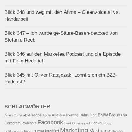
Blick 348 und weg mit den Ähms – Cleanvoice.ai vs.
Handarbeit
Blick 347 – Ich wurde ge-Säure-Basen-detoxed von
Stefanie Reeb
Blick 346 auf den Marketea Podcast und die Episode
mit Felix Hederich
Blick 345 mit Oliver Ratajczak: Lohnt sich ein B2B-
Podcast?
SCHLAGWÖRTER
BMW
Brouhaha
adobe
Audio-Marketing
Bahn
Blog
Adam Curry
ADM
Apple
Facebook
Corporate Podcasts
Henkel
Ford
Gewinnspiel
Horst
Marketing
Mashup
lyrebird
L'Oreal
Schlämmer
iphone
McDonalds