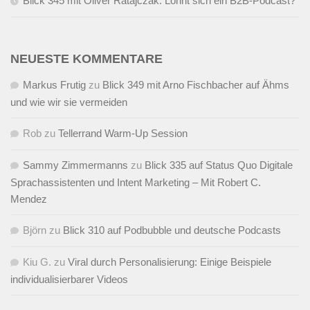
Blick 345 mit Oliver Ratajczak: Lohnt sich ein B2B-Podcast?
NEUESTE KOMMENTARE
Markus Frutig
zu
Blick 349 mit Arno Fischbacher auf Ähms
und wie wir sie vermeiden
Rob
zu
Tellerrand Warm-Up Session
Sammy Zimmermanns
zu
Blick 335 auf Status Quo Digitale
Sprachassistenten und Intent Marketing – Mit Robert C.
Mendez
Björn
zu
Blick 310 auf Podbubble und deutsche Podcasts
Kiu G.
zu
Viral durch Personalisierung: Einige Beispiele
individualisierbarer Videos