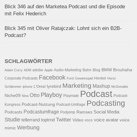
Blick 346 auf den Marketea Podcast und die Episode
mit Felix Hederich
Blick 345 mit Oliver Ratajczak: Lohnt sich ein B2B-
Podcast?
SCHLAGWÖRTER
BMW
Brouhaha
adobe
Audio-Marketing
Bahn
Blog
Adam Curry
ADM
Apple
Facebook
Corporate Podcasts
Henkel
Ford
Gewinnspiel
Horst
Marketing
Mashup
lyrebird
L'Oreal
Schlämmer
iphone
McDonalds
Podcast
Playboy
Otto
Niche09
Playmate
Podcast-
Nina
Podcasting
Podcast-Nutzung
Kongress
Podcast-Umfrage
Podcastumfrage
Social Media
Podcasts
Ramses
Podpimp
Studie
Twitter
tellerrand
toptrnd
voice avatar
Video
voice
voco
Werbung
mimic