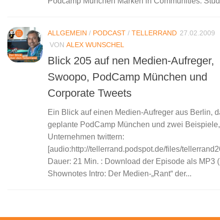
Podcamp München Marken in Communities: Studie
ALLGEMEIN
/
PODCAST
/
TELLERRAND
27.02.2009
VON
ALEX WUNSCHEL
Blick 205 auf nen Medien-Aufreger,
Swoopo, PodCamp München und
Corporate Tweets
Ein Blick auf einen Medien-Aufreger aus Berlin, 
geplante PodCamp München und zwei Beispiele,
Unternehmen twittern:
[audio:http://tellerrand.podspot.de/files/tellerran
Dauer: 21 Min. : Download der Episode als MP3 
Shownotes Intro: Der Medien-„Rant“ der...