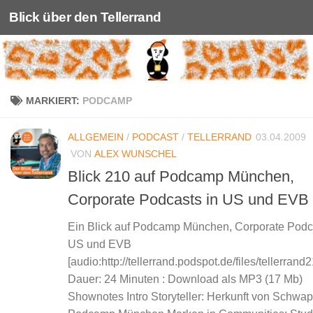
Blick über den Tellerrand
Unter dem Inhalt
MARKIERT:
PODCAMP
ALLGEMEIN
/
PODCAST
/
TELLERRAND
03.04.2009
VON
ALEX WUNSCHEL
Blick 210 auf Podcamp München,
Corporate Podcasts in US und EVB
Ein Blick auf Podcamp München, Corporate Podc
US und EVB
[audio:http://tellerrand.podspot.de/files/tellerran
Dauer: 24 Minuten : Download als MP3 (17 Mb)
Shownotes Intro Storyteller: Herkunft von Schwa