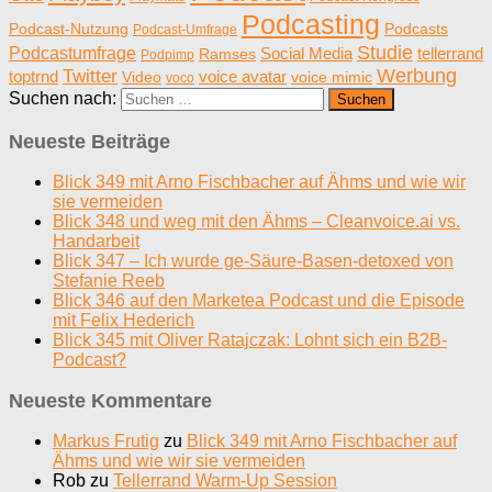
Podcasting
Podcast-Nutzung
Podcasts
Podcast-Umfrage
Studie
Podcastumfrage
Social Media
tellerrand
Ramses
Podpimp
Werbung
Twitter
toptrnd
voice avatar
Video
voice mimic
voco
Suchen nach:
Neueste Beiträge
Blick 349 mit Arno Fischbacher auf Ähms und wie wir
sie vermeiden
Blick 348 und weg mit den Ähms – Cleanvoice.ai vs.
Handarbeit
Blick 347 – Ich wurde ge-Säure-Basen-detoxed von
Stefanie Reeb
Blick 346 auf den Marketea Podcast und die Episode
mit Felix Hederich
Blick 345 mit Oliver Ratajczak: Lohnt sich ein B2B-
Podcast?
Neueste Kommentare
Markus Frutig
zu
Blick 349 mit Arno Fischbacher auf
Ähms und wie wir sie vermeiden
Rob
zu
Tellerrand Warm-Up Session