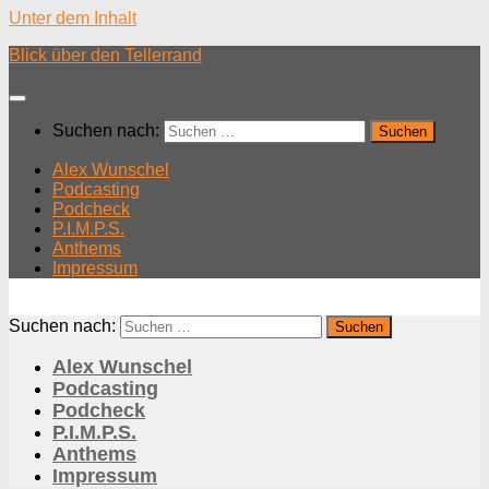
Unter dem Inhalt
Blick über den Tellerrand
Suchen nach:
Alex Wunschel
Podcasting
Podcheck
P.I.M.P.S.
Anthems
Impressum
Suchen nach:
Alex Wunschel
Podcasting
Podcheck
P.I.M.P.S.
Anthems
Impressum