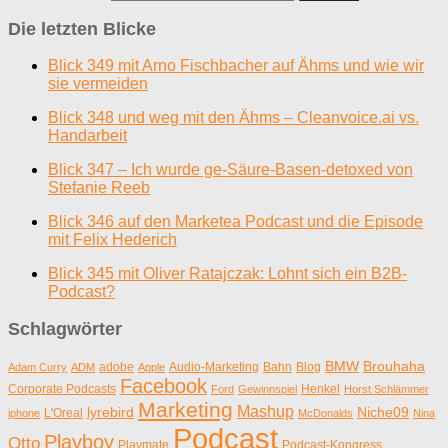
Die letzten Blicke
Blick 349 mit Arno Fischbacher auf Ähms und wie wir
sie vermeiden
Blick 348 und weg mit den Ähms – Cleanvoice.ai vs.
Handarbeit
Blick 347 – Ich wurde ge-Säure-Basen-detoxed von
Stefanie Reeb
Blick 346 auf den Marketea Podcast und die Episode
mit Felix Hederich
Blick 345 mit Oliver Ratajczak: Lohnt sich ein B2B-
Podcast?
Schlagwörter
BMW
Brouhaha
adobe
Audio-Marketing
Bahn
Blog
Adam Curry
ADM
Apple
Facebook
Corporate Podcasts
Henkel
Ford
Gewinnspiel
Horst Schlämmer
Marketing
Mashup
lyrebird
Niche09
L'Oreal
iphone
McDonalds
Nina
Podcast
Playboy
Otto
Playmate
Podcast-Kongress