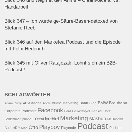
Blick 348 und weg mit den Ähms – Cleanvoice.ai vs.
Handarbeit
Blick 347 – Ich wurde ge-Säure-Basen-detoxed von
Stefanie Reeb
Blick 346 auf den Marketea Podcast und die Episode
mit Felix Hederich
Blick 345 mit Oliver Ratajczak: Lohnt sich ein B2B-
Podcast?
SCHLAGWÖRTER
BMW
Brouhaha
adobe
Audio-Marketing
Bahn
Blog
Adam Curry
ADM
Apple
Facebook
Corporate Podcasts
Henkel
Ford
Gewinnspiel
Horst
Marketing
Mashup
lyrebird
L'Oreal
Schlämmer
iphone
McDonalds
Podcast
Playboy
Otto
Niche09
Playmate
Podcast-
Nina