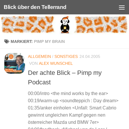
Blick über den Tellerrand
Unter dem Inhalt
MARKIERT:
PIMP MY BRAIN
ALLGEMEIN
/
SONSTIGES
24.04.2005
VON
ALEX WUNSCHEL
Der achte Blick – Pimp my
Podcast
00:00/intro <the mind works by the ear>
00:19/warm-up <soundteppich : Day dream>
01:35/anker einholen <Unfall: Smart Cabrio
gewinnt ungleichen Kampf gegen nen
österreicher Mazda und BMW 7er>