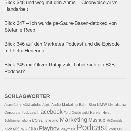
Blick 348 und weg mit den Ähms – Cleanvoice.ai vs.
Handarbeit
Blick 347 – Ich wurde ge-Säure-Basen-detoxed von
Stefanie Reeb
Blick 346 auf den Marketea Podcast und die Episode
mit Felix Hederich
Blick 345 mit Oliver Ratajczak: Lohnt sich ein B2B-
Podcast?
SCHLAGWÖRTER
BMW
Brouhaha
adobe
Audio-Marketing
Bahn
Blog
Adam Curry
ADM
Apple
Facebook
Corporate Podcasts
Henkel
Ford
Gewinnspiel
Horst
Marketing
Mashup
lyrebird
L'Oreal
Schlämmer
iphone
McDonalds
Podcast
Playboy
Otto
Niche09
Playmate
Podcast-
Nina