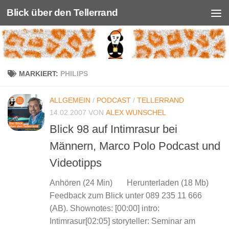
Blick über den Tellerrand
Unter dem Inhalt
MARKIERT:
PHILIPS
ALLGEMEIN
/
PODCAST
/
TELLERRAND
14.02.2007
VON
ALEX WUNSCHEL
Blick 98 auf Intimrasur bei
Männern, Marco Polo Podcast und
Videotipps
Anhören (24 Min) Herunterladen (18 Mb)
Feedback zum Blick unter 089 235 11 666
(AB). Shownotes: [00:00] intro:
Intimrasur[02:05] storyteller: Seminar am