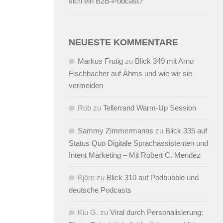
sich ein B2B-Podcast?
NEUESTE KOMMENTARE
Markus Frutig
zu
Blick 349 mit Arno
Fischbacher auf Ähms und wie wir sie
vermeiden
Rob
zu
Tellerrand Warm-Up Session
Sammy Zimmermanns
zu
Blick 335 auf
Status Quo Digitale Sprachassistenten und
Intent Marketing – Mit Robert C. Mendez
Björn
zu
Blick 310 auf Podbubble und
deutsche Podcasts
Kiu G.
zu
Viral durch Personalisierung: