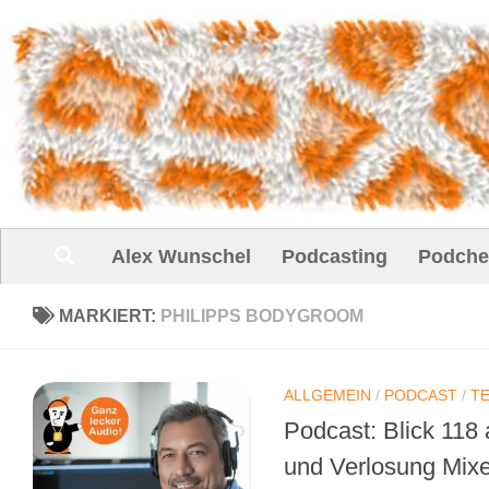
Unter dem Inhalt
Alex Wunschel
Podcasting
Podche
MARKIERT:
PHILIPPS BODYGROOM
ALLGEMEIN
/
PODCAST
/
T
Podcast: Blick 118
und Verlosung Mix