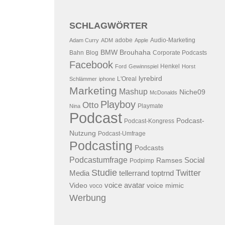
SCHLAGWÖRTER
adobe
Audio-Marketing
Adam Curry
ADM
Apple
BMW
Brouhaha
Bahn
Blog
Corporate Podcasts
Facebook
Henkel
Ford
Gewinnspiel
Horst
lyrebird
L'Oreal
Schlämmer
iphone
Marketing
Mashup
Niche09
McDonalds
Playboy
Otto
Playmate
Nina
Podcast
Podcast-
Podcast-Kongress
Nutzung
Podcast-Umfrage
Podcasting
Podcasts
Podcastumfrage
Social
Ramses
Podpimp
Studie
Twitter
Media
tellerrand
toptrnd
voice avatar
Video
voice mimic
voco
Werbung