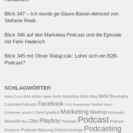
Blick 347 – Ich wurde ge-Säure-Basen-detoxed von
Stefanie Reeb
Blick 346 auf den Marketea Podcast und die Episode
mit Felix Hederich
Blick 345 mit Oliver Ratajczak: Lohnt sich ein B2B-
Podcast?
SCHLAGWÖRTER
BMW
Brouhaha
adobe
Audio-Marketing
Bahn
Blog
Adam Curry
ADM
Apple
Facebook
Corporate Podcasts
Henkel
Ford
Gewinnspiel
Horst
Marketing
Mashup
lyrebird
L'Oreal
Schlämmer
iphone
McDonalds
Podcast
Playboy
Otto
Niche09
Playmate
Podcast-
Nina
Podcasting
Podcast-Nutzung
Kongress
Podcast-Umfrage