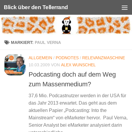
Blick über den Tellerrand
Unter dem Inhalt
MARKIERT:
PAUL VERNA
ALLGEMEIN
/
PODNOTES
/
RELEVANZMASCHINE
10.03.2009
VON
ALEX WUNSCHEL
Podcasting doch auf dem Weg
zum Massenmedium?
37,6 Mio. Podcastnutzer werden in der USA für
das Jahr 2013 erwartet. Das geht aus dem
aktuellen Papier „Podcasting: Into the
Mainstream“ von eMarketer hervor. Paul Verna,
Senior Analyst bei eMarketer analysiert darin