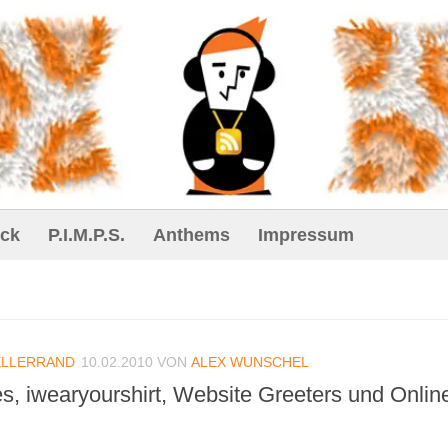
ck
P.I.M.P.S.
Anthems
Impressum
ELLERRAND
10.02.2010
VON
ALEX WUNSCHEL
les, iwearyourshirt, Website Greeters und Onlin