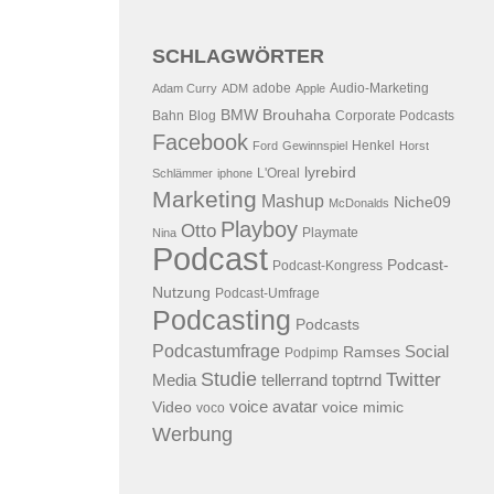
SCHLAGWÖRTER
adobe
Audio-Marketing
Adam Curry
ADM
Apple
BMW
Brouhaha
Bahn
Blog
Corporate Podcasts
Facebook
Henkel
Ford
Gewinnspiel
Horst
lyrebird
L'Oreal
Schlämmer
iphone
Marketing
Mashup
Niche09
McDonalds
Playboy
Otto
Playmate
Nina
Podcast
Podcast-
Podcast-Kongress
Nutzung
Podcast-Umfrage
Podcasting
Podcasts
Podcastumfrage
Social
Ramses
Podpimp
Studie
Twitter
Media
tellerrand
toptrnd
voice avatar
Video
voice mimic
voco
Werbung