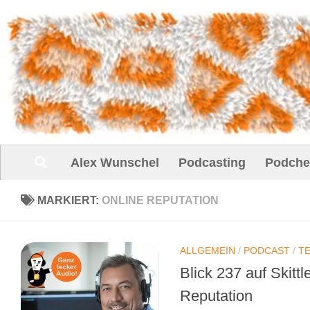
Unter dem Inhalt
Alex Wunschel
Podcasting
Podche
MARKIERT:
ONLINE REPUTATION
ALLGEMEIN
/
PODCAST
/
T
Blick 237 auf Skitt
Reputation