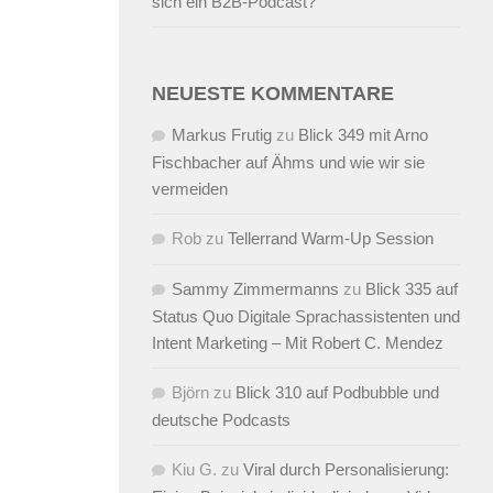
sich ein B2B-Podcast?
NEUESTE KOMMENTARE
Markus Frutig
zu
Blick 349 mit Arno
Fischbacher auf Ähms und wie wir sie
vermeiden
Rob
zu
Tellerrand Warm-Up Session
Sammy Zimmermanns
zu
Blick 335 auf
Status Quo Digitale Sprachassistenten und
Intent Marketing – Mit Robert C. Mendez
Björn
zu
Blick 310 auf Podbubble und
deutsche Podcasts
Kiu G.
zu
Viral durch Personalisierung: