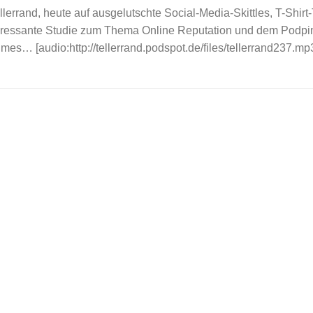
llerrand, heute auf ausgelutschte Social-Media-Skittles, T-Shirt
teressante Studie zum Thema Online Reputation und dem Podpi
es… [audio:http://tellerrand.podspot.de/files/tellerrand237.mp