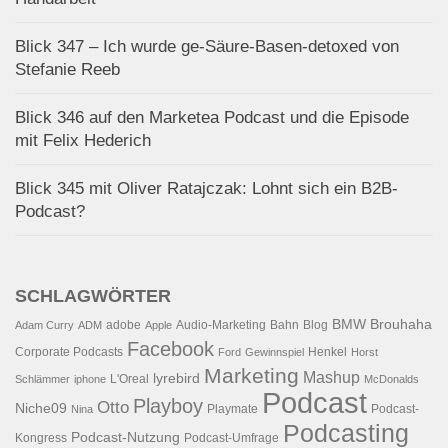
Blick 347 – Ich wurde ge-Säure-Basen-detoxed von
Stefanie Reeb
Blick 346 auf den Marketea Podcast und die Episode
mit Felix Hederich
Blick 345 mit Oliver Ratajczak: Lohnt sich ein B2B-
Podcast?
SCHLAGWÖRTER
BMW
Brouhaha
adobe
Audio-Marketing
Bahn
Blog
Adam Curry
ADM
Apple
Facebook
Corporate Podcasts
Henkel
Ford
Gewinnspiel
Horst
Marketing
Mashup
lyrebird
L'Oreal
Schlämmer
iphone
McDonalds
Podcast
Playboy
Otto
Niche09
Playmate
Podcast-
Nina
Podcasting
Podcast-Nutzung
Kongress
Podcast-Umfrage