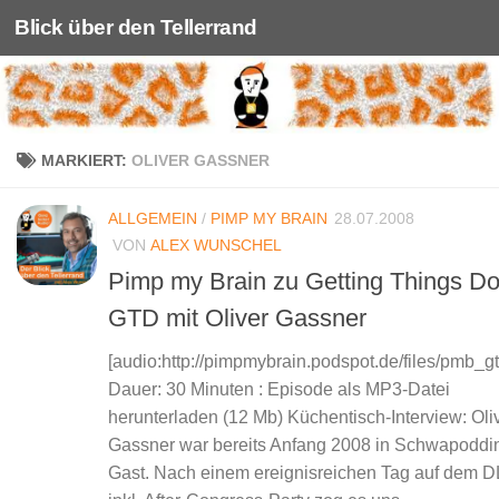
Blick über den Tellerrand
Unter dem Inhalt
MARKIERT:
OLIVER GASSNER
ALLGEMEIN
/
PIMP MY BRAIN
28.07.2008
VON
ALEX WUNSCHEL
Pimp my Brain zu Getting Things D
GTD mit Oliver Gassner
[audio:http://pimpmybrain.podspot.de/files/pmb_g
Dauer: 30 Minuten : Episode als MP3-Datei
herunterladen (12 Mb) Küchentisch-Interview: Oli
Gassner war bereits Anfang 2008 in Schwapoddi
Gast. Nach einem ereignisreichen Tag auf dem 