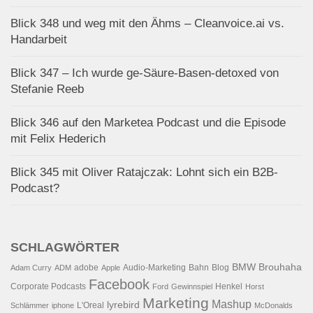
Blick 348 und weg mit den Ähms – Cleanvoice.ai vs.
Handarbeit
Blick 347 – Ich wurde ge-Säure-Basen-detoxed von
Stefanie Reeb
Blick 346 auf den Marketea Podcast und die Episode
mit Felix Hederich
Blick 345 mit Oliver Ratajczak: Lohnt sich ein B2B-
Podcast?
SCHLAGWÖRTER
BMW
Brouhaha
adobe
Audio-Marketing
Bahn
Blog
Adam Curry
ADM
Apple
Facebook
Corporate Podcasts
Henkel
Ford
Gewinnspiel
Horst
Marketing
Mashup
lyrebird
L'Oreal
Schlämmer
iphone
McDonalds