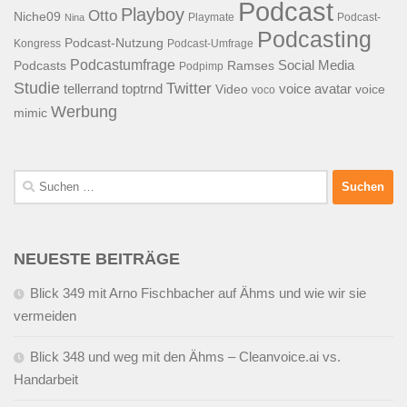
Podcast
Playboy
Otto
Niche09
Playmate
Podcast-
Nina
Podcasting
Podcast-Nutzung
Kongress
Podcast-Umfrage
Podcastumfrage
Social Media
Podcasts
Ramses
Podpimp
Studie
Twitter
tellerrand
toptrnd
voice avatar
Video
voice
voco
Werbung
mimic
Suchen
nach:
NEUESTE BEITRÄGE
Blick 349 mit Arno Fischbacher auf Ähms und wie wir sie
vermeiden
Blick 348 und weg mit den Ähms – Cleanvoice.ai vs.
Handarbeit