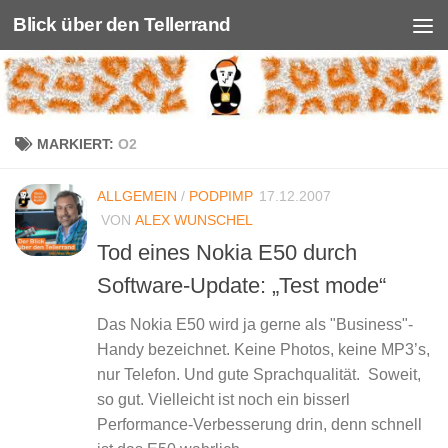
Blick über den Tellerrand
Unter dem Inhalt
MARKIERT:
O2
ALLGEMEIN
/
PODPIMP
17.12.2007
VON
ALEX WUNSCHEL
Tod eines Nokia E50 durch
Software-Update: „Test mode“
Das Nokia E50 wird ja gerne als "Business"-
Handy bezeichnet. Keine Photos, keine MP3’s,
nur Telefon. Und gute Sprachqualität. Soweit,
so gut. Vielleicht ist noch ein bisserl
Performance-Verbesserung drin, denn schnell