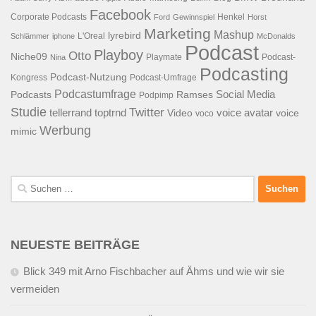
Facebook
Corporate Podcasts
Henkel
Ford
Gewinnspiel
Horst
Marketing
Mashup
lyrebird
L'Oreal
Schlämmer
iphone
McDonalds
Podcast
Playboy
Otto
Niche09
Playmate
Podcast-
Nina
Podcasting
Podcast-Nutzung
Kongress
Podcast-Umfrage
Podcastumfrage
Social Media
Podcasts
Ramses
Podpimp
Studie
Twitter
tellerrand
toptrnd
voice avatar
Video
voice
voco
Werbung
mimic
Suchen
nach:
NEUESTE BEITRÄGE
Blick 349 mit Arno Fischbacher auf Ähms und wie wir sie
vermeiden