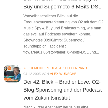
Buy und Supermoto-6-MBits-DSL
Vorweihnachtlicher Blick auf die
Frequenzmustererkennung von O2 mit dem O2
Music Spy & Buy und Brainstorming, wie man
das evtl. auf Podcasts erweitern könnte.
Shownotes:00:00/intro: Supermoto /
soundteppich : accident :
flowarea01:05/storyteller: 6-Mbits-DSL und...
ALLGEMEIN
/
PODCAST
/
TELLERRAND
04.12.2005
VON
ALEX WUNSCHEL
Der 42. Blick – Brother Love, O2-
Blog-Sponsoring und der Podcast
vom Zukunftsinstitut
Nach kurzer Abstinenz heute nun eine