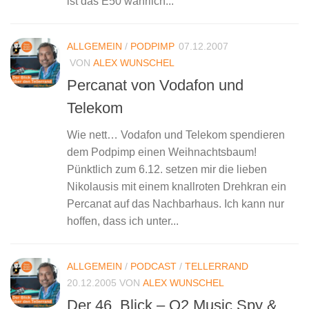
ist das E50 wahrlich...
ALLGEMEIN
/
PODPIMP
07.12.2007
VON
ALEX WUNSCHEL
Percanat von Vodafon und
Telekom
Wie nett… Vodafon und Telekom spendieren
dem Podpimp einen Weihnachtsbaum!
Pünktlich zum 6.12. setzen mir die lieben
Nikolausis mit einem knallroten Drehkran ein
Percanat auf das Nachbarhaus. Ich kann nur
hoffen, dass ich unter...
ALLGEMEIN
/
PODCAST
/
TELLERRAND
20.12.2005
VON
ALEX WUNSCHEL
Der 46. Blick – O2 Music Spy &