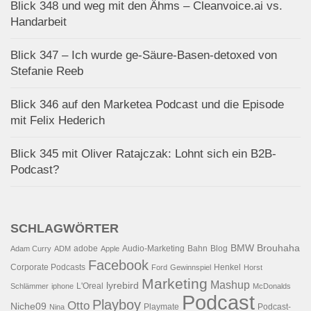
Blick 348 und weg mit den Ähms – Cleanvoice.ai vs.
Handarbeit
Blick 347 – Ich wurde ge-Säure-Basen-detoxed von
Stefanie Reeb
Blick 346 auf den Marketea Podcast und die Episode
mit Felix Hederich
Blick 345 mit Oliver Ratajczak: Lohnt sich ein B2B-
Podcast?
SCHLAGWÖRTER
BMW
Brouhaha
adobe
Audio-Marketing
Bahn
Blog
Adam Curry
ADM
Apple
Facebook
Corporate Podcasts
Henkel
Ford
Gewinnspiel
Horst
Marketing
Mashup
lyrebird
L'Oreal
Schlämmer
iphone
McDonalds
Podcast
Playboy
Otto
Niche09
Playmate
Podcast-
Nina