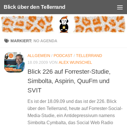
Blick über den Tellerrand
Unter dem Inhalt
MARKIERT:
NO AGENDA
ALLGEMEIN
/
PODCAST
/
TELLERRAND
18.09.2009
VON
ALEX WUNSCHEL
Blick 226 auf Forrester-Studie,
Simbolta, Aspirin, QuuFm und
SVIT
Es ist der 18.09.09 und das ist der 226. Blick
über den Tellerrand, heute auf Forrester-Social-
Media-Studie, ein Antidepressivum namens
Simbolta Cymbalta, das Social Web Radio